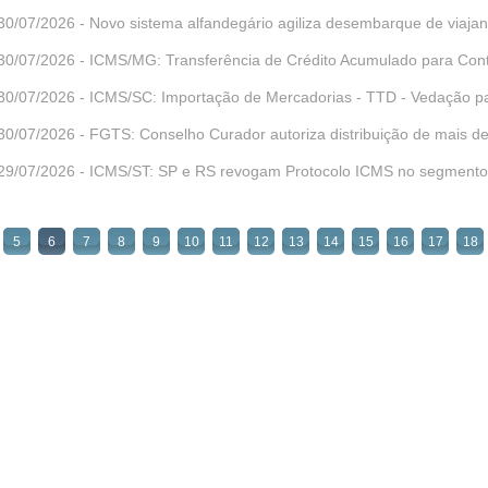
30/07/2026 - Novo sistema alfandegário agiliza desembarque de viajan
30/07/2026 - ICMS/MG: Transferência de Crédito Acumulado para Contr
30/07/2026 - ICMS/SC: Importação de Mercadorias - TTD - Vedação par
30/07/2026 - FGTS: Conselho Curador autoriza distribuição de mais de
29/07/2026 - ICMS/ST: SP e RS revogam Protocolo ICMS no segmento de
5
6
7
8
9
10
11
12
13
14
15
16
17
18