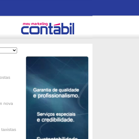
ostas
em nova
taxistas