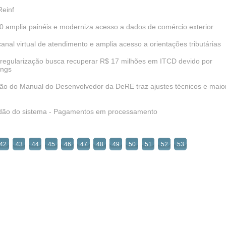
Reinf
 amplia painéis e moderniza acesso a dados de comércio exterior
al virtual de atendimento e amplia acesso a orientações tributárias
regularização busca recuperar R$ 17 milhões em ITCD devido por
ings
ação do Manual do Desenvolvedor da DeRE traz ajustes técnicos e maio
tidão do sistema - Pagamentos em processamento
42
43
44
45
46
47
48
49
50
51
52
53