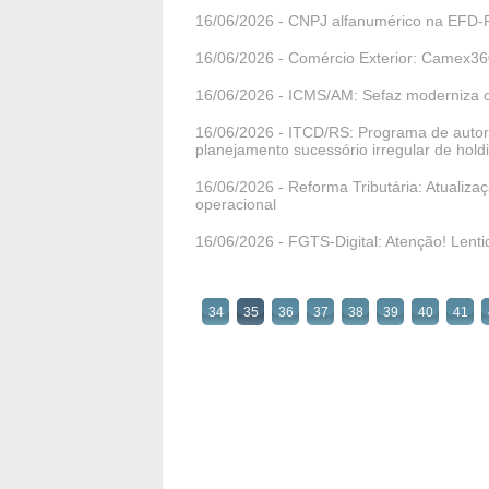
16/06/2026 - CNPJ alfanumérico na EFD-
16/06/2026 - Comércio Exterior: Camex360
16/06/2026 - ICMS/AM: Sefaz moderniza can
16/06/2026 - ITCD/RS: Programa de autor
planejamento sucessório irregular de hold
16/06/2026 - Reforma Tributária: Atualiz
operacional
16/06/2026 - FGTS-Digital: Atenção! Len
34
35
36
37
38
39
40
41