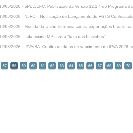
13/05/2026 - SPED/EFC: Publicação da Versão 12.1.4 do Programa d
13/05/2026 - NLFC – Notificação de Lançamento do FGTS Confessad
13/05/2026 - Medida da União Europeia contra exportações brasileiras
13/05/2026 - Lula assina MP e zera "taxa das blusinhas"
12/05/2026 - IPVA/BA: Confira as datas de vencimento do IPVA 2026 
57
58
59
60
61
62
63
64
65
66
67
68
69
70