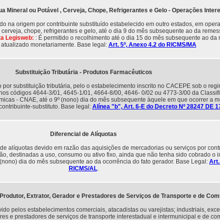
gua Mineral ou Potável , Cerveja, Chope, Refrigerantes e Gelo - Operações Inter
do na origem por contribuinte substituído estabelecido em outro estados, em ope
 cerveja, chope, refrigerantes e gelo, até o dia 9 do mês subsequente ao da remes
ta Legisweb:
: É permitido o recolhimento até o dia 15 do mês subsequente ao da
atualizado monetariamente. Base legal:
Art. 5º, Anexo 4.2 do RICMS/MA
Substituição Tributária - Produtos Farmacêuticos
por substituição tributária, pelo o estabelecimento inscrito no CACEPE sob o reg
nos códigos 4644-3/01, 4645-1/01, 4664-8/00, 4646- 0/02 ou 4773-3/00 da Classif
micas - CNAE, até o 9º (nono) dia do mês subsequente àquele em que ocorrer a 
ontribuinte-substituto. Base legal:
Alínea "b", Art. 6-E do Decreto Nº 28247 DE 1
Diferencial de Alíquotas
 de alíquotas devido em razão das aquisições de mercadorias ou serviços por contr
o, destinadas a uso, consumo ou ativo fixo, ainda que não tenha sido cobrado o 
 (nono) dia do mês subsequente ao da ocorrência do fato gerador. Base Legal:
Art
RICMS/AL
.
 Produtor, Extrator, Gerador e Prestadores de Serviços de Transporte e de Co
o pelos estabelecimentos comerciais, atacadistas ou varejistas; industriais, exceto
ores e prestadores de serviços de transporte interestadual e intermunicipal e de c