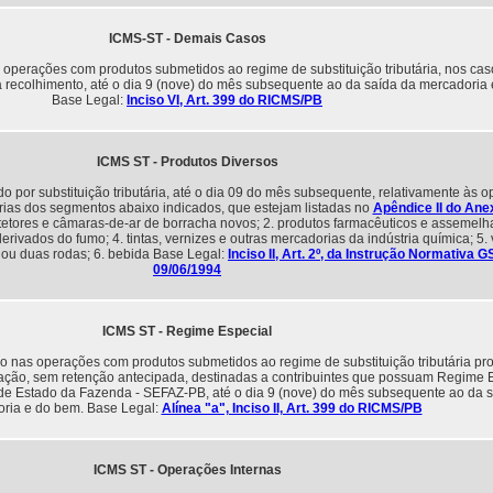
ICMS-ST - Demais Casos
operações com produtos submetidos ao regime de substituição tributária, nos ca
a recolhimento, até o dia 9 (nove) do mês subsequente ao da saída da mercadoria
Base Legal:
Inciso VI, Art. 399 do RICMS/PB
ICMS ST - Produtos Diversos
 por substituição tributária, até o dia 09 do mês subsequente, relativamente às 
as dos segmentos abaixo indicados, que estejam listadas no
Apêndice II do Anex
otetores e câmaras-de-ar de borracha novos; 2. produtos farmacêuticos e assemelh
erivados do fumo; 4. tintas, vernizes e outras mercadorias da indústria química; 5. 
ou duas rodas; 6. bebida Base Legal:
Inciso II, Art. 2º, da Instrução Normativa G
09/06/1994
ICMS ST - Regime Especial
 nas operações com produtos submetidos ao regime de substituição tributária pr
ação, sem retenção antecipada, destinadas a contribuintes que possuam Regime 
 de Estado da Fazenda - SEFAZ-PB, até o dia 9 (nove) do mês subsequente ao da 
ria e do bem. Base Legal:
Alínea "a", Inciso II, Art. 399 do RICMS/PB
ICMS ST - Operações Internas