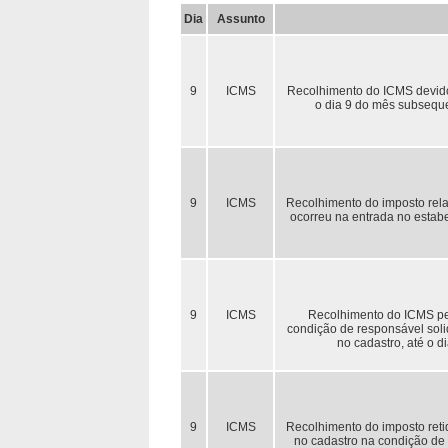
Dia
Assunto
9
ICMS
Recolhimento do ICMS devido 
o dia 9 do mês subseque
9
ICMS
Recolhimento do imposto rela
ocorreu na entrada no estab
9
ICMS
Recolhimento do ICMS pelo
condição de responsável solid
no cadastro, até o 
9
ICMS
Recolhimento do imposto retid
no cadastro na condição de 