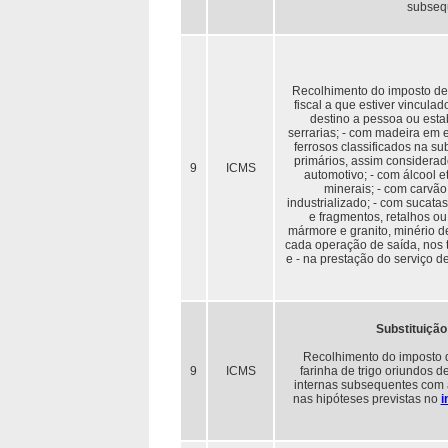
subseq
Recolhimento do imposto devi
fiscal a que estiver vincula
destino a pessoa ou esta
serrarias; - com madeira em 
ferrosos classificados na s
primários, assim considerad
9
ICMS
automotivo; - com álcool e
minerais; - com carvão
industrializado; - com sucata
e fragmentos, retalhos ou
mármore e granito, minério d
cada operação de saída, nos
e - na prestação do serviço d
Substituição 
Recolhimento do imposto de
9
ICMS
farinha de trigo oriundos 
internas subsequentes com 
nas hipóteses previstas no
i