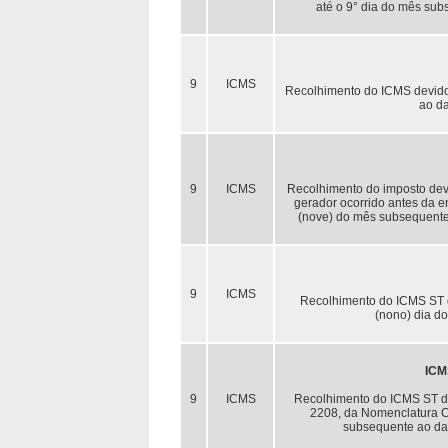
até o 9° dia do mês sub
9
ICMS
Recolhimento do ICMS devido 
ao da
9
ICMS
Recolhimento do imposto devi
gerador ocorrido antes da en
(nove) do mês subsequente 
9
ICMS
Recolhimento do ICMS ST de
(nono) dia d
ICM
9
ICMS
Recolhimento do ICMS ST de
2208, da Nomenclatura C
subsequente ao da