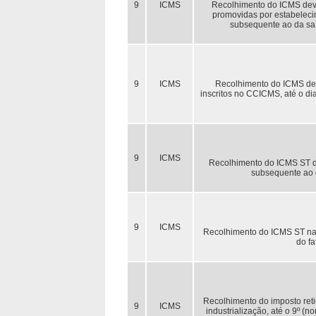
9
ICMS
Recolhimento do ICMS devid
promovidas por estabelecime
subsequente ao da sa
9
ICMS
Recolhimento do ICMS devi
inscritos no CCICMS, até o d
9
ICMS
Recolhimento do ICMS ST de
subsequente ao 
9
ICMS
Recolhimento do ICMS ST nas
do fa
Recolhimento do imposto reti
9
ICMS
industrialização, até o 9º (