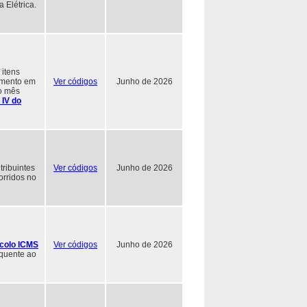
 Elétrica.
 itens
imento em
Ver códigos
Junho de 2026
do mês
 IV do
tribuintes
Ver códigos
Junho de 2026
orridos no
colo ICMS
Ver códigos
Junho de 2026
equente ao