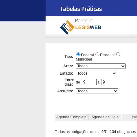
Federal
Estadual
Tipo:
Municipal
Área:
Estado:
Entre
de
a
dias:
Assunto:
Agenda Completa
Agenda de Hoje
Imp
Todas as obrigações do dia
9/7
-
134
obrigações 