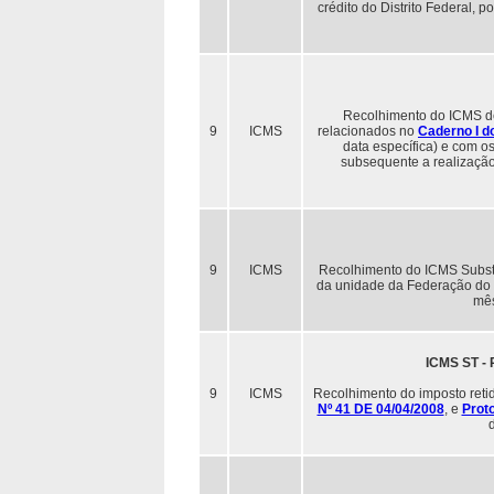
crédito do Distrito Federal, 
Recolhimento do ICMS dev
9
ICMS
relacionados no
Caderno I d
data específica) e com o
subsequente a realizaçã
9
ICMS
Recolhimento do ICMS Substit
da unidade da Federação do d
mês
ICMS ST - 
9
ICMS
Recolhimento do imposto retid
Nº 41 DE 04/04/2008
, e
Prot