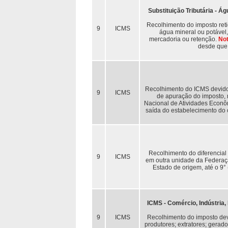
Substituição Tributária - Á
Recolhimento do imposto reti
9
ICMS
água mineral ou potável,
mercadoria ou retenção.
No
desde que 
Recolhimento do ICMS devido 
9
ICMS
de apuração do imposto, 
Nacional de Atividades Econô
saída do estabelecimento do c
Recolhimento do diferencial
9
ICMS
em outra unidade da Federaçã
Estado de origem, até o 9°
ICMS - Comércio, Indústria,
9
ICMS
Recolhimento do imposto devid
produtores; extratores; gerad