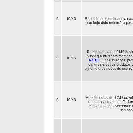
9
ICMS
Recolhimento do imposto nas 
não haja data específica par
Recolhimento do ICMS devido
subsequentes com mercadori
9
ICMS
RCTE
: 1. pneumáticos, pr
cigarros e outros produtos d
automotores novos de quatro 
Recolhimento do ICMS devido
9
ICMS
de outra Unidade da Feder
concedido pelo Secretário
mercado