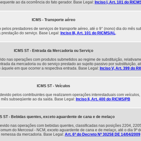
sequente ao da ocorrência do fato gerador. Base Legal:
Inciso I, Art. 101 do RICM
ICMS - Transporte aéreo
pelos prestadores de serviços de transporte aéreo, até o 9° (nono) dia do mês s
 prestação do serviço. Base Legal:
Inciso III, Art. 101 do RICMS/AL
.
ICMS ST - Entrada da Mercadoria ou Serviço
do nas operações com produtos submetidos ao regime de substituição, relativame
trada da mercadoria ou do serviço prestado ao sujeito passivo por substituição, at
àquele em que ocorrer a respectiva entrada. Base Legal:
Inciso V, Art. 399 do 
ICMS ST - Veículos
vido pelos contribuintes que realizarem operações interestaduais com veículos, 
o mês subseqüente ao da saída. Base Legal:
Inciso II, Art. 400 do RICMS/PB
S ST - Bebidas quentes, exceto aguardente de cana e de melaço
vido nas operações com bebidas quentes, classificadas nas posições 2204, 2205
omum do Mercosul - NCM, exceto aguardente de cana e de melaço, até o dia 9º 
 remessa da mercadoria. Base Legal:
Art. 6º do Decreto Nº 30258 DE 14/04/2009