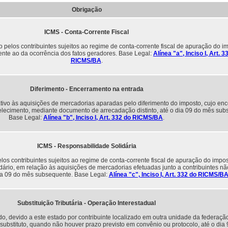
Obrigação
ICMS - Conta-Corrente Fiscal
pelos contribuintes sujeitos ao regime de conta-corrente fiscal de apuração do im
nte ao da ocorrência dos fatos geradores. Base Legal:
Alínea "a", Inciso I, Art. 3
RICMS/BA
.
Diferimento - Encerramento na entrada
tivo às aquisições de mercadorias aparadas pelo diferimento do imposto, cujo en
elecimento, mediante documento de arrecadação distinto, até o dia 09 do mês sub
Base Legal:
Alínea "b", Inciso I, Art. 332 do RICMS/BA
.
ICMS - Responsabilidade Solidária
s contribuintes sujeitos ao regime de conta-corrente fiscal de apuração do impos
ário, em relação às aquisições de mercadorias efetuadas junto a contribuintes não
dia 09 do mês subsequente. Base Legal:
Alínea "c", Inciso I, Art. 332 do RICMS/B
Substituição Tributária - Operação Interestadual
o, devido a este estado por contribuinte localizado em outra unidade da federação 
substituto, quando não houver prazo previsto em convênio ou protocolo, até o dia