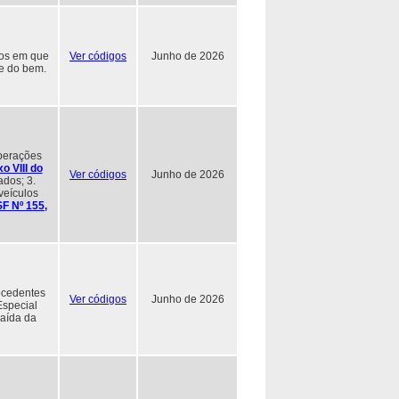
sos em que
Ver códigos
Junho de 2026
 e do bem.
operações
o VIII do
Ver códigos
Junho de 2026
ados; 3.
veículos
SF Nº 155,
ocedentes
Ver códigos
Junho de 2026
Especial
saída da