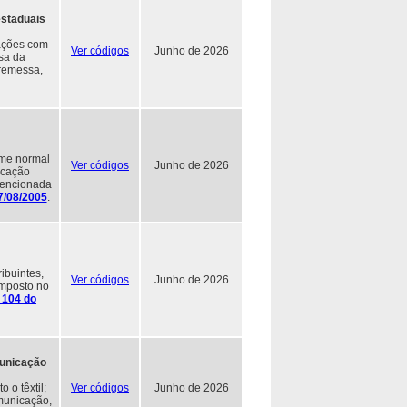
estaduais
rações com
Ver códigos
Junho de 2026
sa da
 remessa,
ime normal
Ver códigos
Junho de 2026
icação
mencionada
7/08/2005
.
ibuintes,
Ver códigos
Junho de 2026
imposto no
. 104 do
municação
 o têxtil;
Ver códigos
Junho de 2026
omunicação,