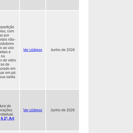
epartição
olas, com
as por
etais não-
rodutores
do ao uso
Ver códigos
Junho de 2026
etais e
 ou
s de vidro
ras de
apurado em
muar em pé;
sua saída.
tura de
perações
Ver códigos
Junho de 2026
stadual,
 § 2º, Art