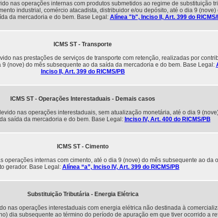
o nas operações internas com produtos submetidos ao regime de substituição tri
nto industrial, comércio atacadista, distribuidor e/ou depósito, até o dia 9 (nove
ída da mercadoria e do bem. Base Legal:
Alínea "b", Inciso II, Art. 399 do RICMS
ICMS ST - Transporte
do nas prestações de serviços de transporte com retenção, realizadas por contri
ia 9 (nove) do mês subsequente ao da saída da mercadoria e do bem. Base Legal:
Inciso II, Art. 399 do RICMS/PB
ICMS ST - Operações Interestaduais - Demais casos
vido nas operações interestaduais, sem atualização monetária, até o dia 9 (nove
da saída da mercadoria e do bem. Base Legal:
Inciso IV, Art. 400 do RICMS/PB
ICMS ST - Cimento
 operações internas com cimento, até o dia 9 (nove) do mês subsequente ao da o
to gerador. Base Legal:
Alínea “a”, Inciso IV, Art. 399 do RICMS/PB
Substituição Tributária - Energia Elétrica
do nas operações interestaduais com energia elétrica não destinada à comerciali
nono) dia subsequente ao término do período de apuração em que tiver ocorrido a re