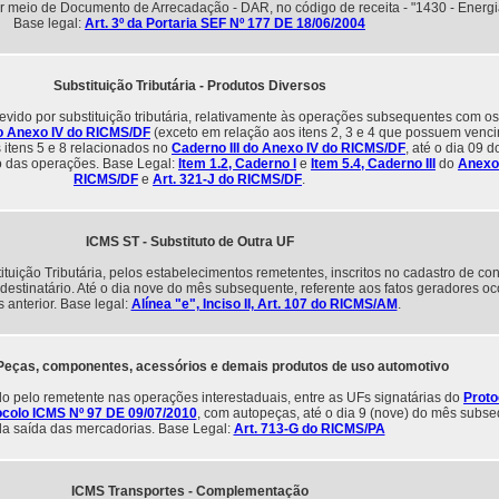
por meio de Documento de Arrecadação - DAR, no código de receita - "1430 - Energia
Base legal:
Art. 3º da Portaria SEF Nº 177 DE 18/06/2004
Substituição Tributária - Produtos Diversos
ido por substituição tributária, relativamente às operações subsequentes com os
o Anexo IV do RICMS/DF
(exceto em relação aos itens 2, 3 e 4 que possuem venc
s itens 5 e 8 relacionados no
Caderno III do Anexo IV do RICMS/DF
, até o dia 09 
o das operações. Base Legal:
Item 1.2, Caderno I
e
Item 5.4, Caderno III
do
Anexo
RICMS/DF
e
Art. 321-J do RICMS/DF
.
ICMS ST - Substituto de Outra UF
uição Tributária, pelos estabelecimentos remetentes, inscritos no cadastro de con
estinatário. Até o dia nove do mês subsequente, referente aos fatos geradores oc
 anterior. Base legal:
Alínea "e", Inciso II, Art. 107 do RICMS/AM
.
Peças, componentes, acessórios e demais produtos de uso automotivo
o pelo remetente nas operações interestaduais, entre as UFs signatárias do
Proto
ocolo ICMS Nº 97 DE 09/07/2010
, com autopeças, até o dia 9 (nove) do mês subs
da saída das mercadorias. Base Legal:
Art. 713-G do RICMS/PA
ICMS Transportes - Complementação