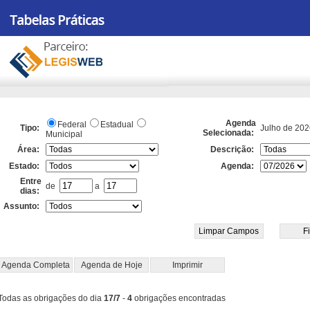
Agenda
Federal
Estadual
Tipo:
Julho de 202
Selecionada:
Municipal
Área:
Descrição:
Estado:
Agenda:
Entre
de
a
dias:
Assunto:
Agenda Completa
Agenda de Hoje
Imprimir
Todas as obrigações do dia
17/7
-
4
obrigações encontradas