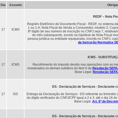
Dia
Assunto
Obriga
REDF – Nota Fis
Registro Eletrônico de Documento Fiscal - REDF, no sistema da
1 ou 1-A; Nota Fiscal de Venda a Consumidor, modelo 2; Cupom 
17
ICMS
8º dígito de seu número de inscrição no CNPJ seja 7, relativam
do mês subsequente, exceto na hipótese de Nota Fiscal mode
pessoa jurídica ou entidade equiparada, inscrita no CNPJ, cujo
da Instrução Normativa SE
ICMS - SUBSTITUI
17
ICMS
Recolhimento do imposto devido nas operações com as merca
ressalvados os demais subitens do item 6 da
Resolução SEFAZ
Base Legal:
Resolução SEFAZ
DS - Declaração de Serviços - Declarante c
17
ISS
Entrega da Declaração de Serviços - DS referente ao trimestre ci
do dígito verificador do CNPJ/CPF igual a 2 e 3, até o dia 16 do 
Base Legal:
Art. 6º do Decre
DS - Declaração de Serviços - Declarante c