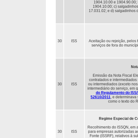
1904.10.00 e 1904.90.00; 
1904.10.00; c) salgadinho
17.031.02; e d) salgadinhos 
30
ISS
Aceitação ou rejeição, pelos
serviços de fora do municí
Nota
Emissão da Nota Fiscal Ele
contratados e intermediados 
30
ISS
ou intermediados (exceto nos
intermediário do serviço, em 
do Regulamento do ISS
52610/2011
, e determinava 
como o texto do R
Regime Especial de Ce
Recolhimento do ISSQN, em até
30
ISS
para empresas autorizadas a
Fonte (ISSRF), relativos à su