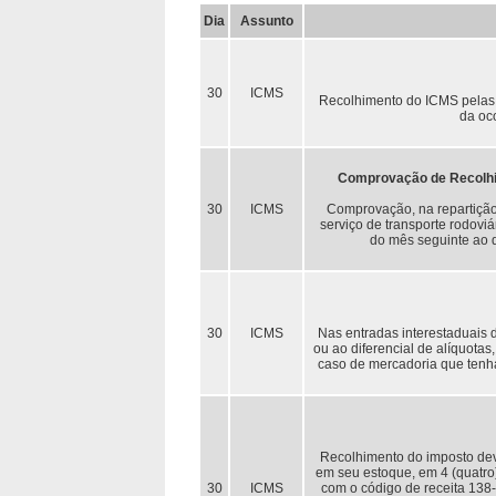
Dia
Assunto
30
ICMS
Recolhimento do ICMS pelas e
da oco
Comprovação de Recolhim
30
ICMS
Comprovação, na repartição 
serviço de transporte rodoviá
do mês seguinte ao 
30
ICMS
Nas entradas interestaduais d
ou ao diferencial de alíquotas
caso de mercadoria que tenha
Recolhimento do imposto dev
em seu estoque, em 4 (quatro
30
ICMS
com o código de receita 138-