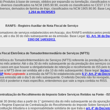
b) Produtos à base de cereais, obtidos por expansão ou torrefação, classificados
s diversos classificados na NCM 1905.90.90, exceto os classificados no CEST 17.0
diversos, derivados de farinha de trigo, classificados na NCM 1905.90.90. Base Le
1.264 do RICMS/ES
RANFS - Registro Auxiliar de Nota Fiscal de Serviço
 tomadores de serviços estabelecidos em Aracaju, dos RANFS emitidos pelos pres
pio, até o dia 30 do mês subsequente ao da emissão. Base Legal:
§1, Art. 36 do De
3393 DE 14/03/2011
.
 Fiscal Eletrônica do Tomador/Intermediário de Serviços (NFTS)
trônica do Tomador/Intermediário de Serviços (NFTS) referente às prestações de s
no mês anterior. Até o dia 30 do mês subsequente ao da prestação dos serviços c
 casos em que houver a obrigatoriedade de retenção e recolhimento do ISS pelo 
que a NFTS deve ser emitida até o dia 10 do mês subsequente). Base legal:
Inciso I
/SP
Nota Legisweb:
a emissão da NFTS foi estabelecida pelo
§ 1º, Art. 2º do Decr
sua emissão até o dia 5 do mês subsequente. O referido Decreto não foi revogado,
ISS é posterior e mais específico, entendemos que vale a regra contida no RISS.
ntralização do Recolhimento do Imposto Sobre Serviços Retidos na Fonte - I
 30 (trinta) dias a partir do 1° (primeiro) dia do mês subsequente ao da apuração 
o Regime Especial de Centralização do Recolhimento do Imposto Sobre Serviços 
bstituição tributária e à responsabilidade solidária de que trata o
art. 4° do Decret