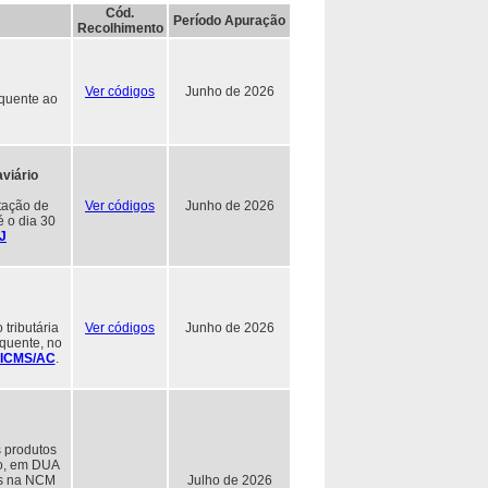
Cód.
Período Apuração
Recolhimento
Ver códigos
Junho de 2026
equente ao
viário
stação de
Ver códigos
Junho de 2026
é o dia 30
RJ
tributária
Ver códigos
Junho de 2026
equente, no
 RICMS/AC
.
 produtos
io, em DUA
dos na NCM
Julho de 2026