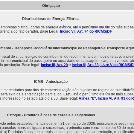
Obrigação
Distribuidoras de Energia Elétrica
mpresas distribuidoras de energia elétrica, até o penúltimo dia útil do mês subs
rrência do fato gerador. Base Legal:
Inciso VII, Art. 74 do RICMS/DF
ento - Transporte Rodoviário Intermunicipal de Passageiro e Transporte Aqua
fiscal de circunscrição do contribuinte, do recolhimento do imposto relativo à pre
rio intermunicipal de passageiro ou aquaviário de passageiro, carga ou veículo, at
da prestação. Base legal:
Inciso III, Art. 29
e
Inciso III, Art. 33, Livro V do RICMS/
ICMS - Antecipação
e mercadorias para fins de comercialização não sujeitas ao regime de substituição 
, será exigida a antecipação parcial do ICMS, até o penúltimo dia útil do mês subs
 ingressado no estado até o dia 30. Base legal:
Alínea "b", Inciso VI, Art. 93 do
Estoque - Produtos à base de cereais e salgadinhos
ido pelos estabelecimentos que, em 31 de março de 2026, possuíam os seguintes
) parcelas mensais, iguais e sucessivas, a primeira com vencimento em 30 de ma
4: a) Produtos à base de cereais, obtidos por expansão ou torrefação, classifica