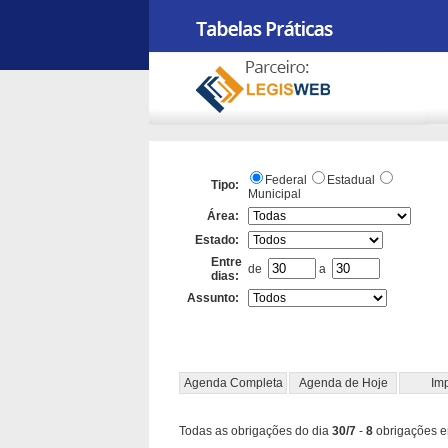
Federal
Estadual
Tipo:
Municipal
Área:
Estado:
Entre
de
a
dias:
Assunto:
Agenda Completa
Agenda de Hoje
Imp
Todas as obrigações do dia
30/7
-
8
obrigações e