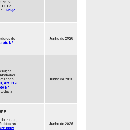
 na NCM
31.01 e
gal:
Artigo
tadores de
Junho de 2026
creto Nº
erviços
ontratados
tomador ou
Junho de 2026
II, Art. 119
eto Nº
 todavia,
SSRF
do tributo,
Retidos na
Junho de 2026
o Nº 8805