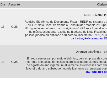
Dia
Assunto
Obriga
REDF – Nota Fis
Registro Eletrônico de Documento Fiscal - REDF, no sistema da
1 ou 1-A; Nota Fiscal de Venda a Consumidor, modelo 2; Cupom 
18
ICMS
8º dígito de seu número de inscrição no CNPJ seja 8, relativam
do mês subsequente, exceto na hipótese de Nota Fiscal mode
pessoa jurídica ou entidade equiparada, inscrita no CNPJ, cujo
da Instrução Normativa SE
Arquivo eletrônico - E
Entrega semestral, por meio eletrônico, pela empresa de c
18
ICMS
referente a todas as remessas expressas internacionais, tributa
de agosto do ano vigente, relativamente as remessas com chega
fevereiro do ano subsequente, relativamente as remessas com
150, Anexo 6 d