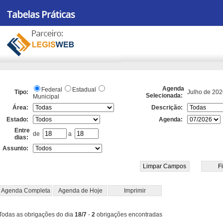
Agenda
Federal
Estadual
Tipo:
Julho de 202
Selecionada:
Municipal
Área:
Descrição:
Estado:
Agenda:
Entre
de
a
dias:
Assunto:
Agenda Completa
Agenda de Hoje
Imprimir
Todas as obrigações do dia
18/7
-
2
obrigações encontradas