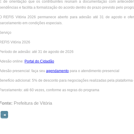
É de orientação que os contribuintes reúnam a documentação com antecedênc
pendências e facilita a formalização do acordo dentro do prazo previsto pelo prog
O REFIS Vitória 2026 permanece aberto para adesão até 31 de agosto e ofer
parcelamento em condições especiais.
Serviço
REFIS Vitória 2026
Período de adesão: até 31 de agosto de 2026
Adesão online:
Portal do Cidadão
Adesão presencial: faça seu
agendamento
para o atendimento presencial
Benefício adicional: 5% de desconto para negociações realizadas pela plataforma d
Parcelamento: até 60 vezes, conforme as regras do programa
Fonte:
Prefeitura de Vitória
◄