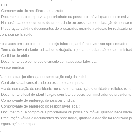
- CPF;
- Comprovante de residência atualizado;
- Documento que comprove a propriedade ou posse do imóvel quando este estiver e
- Na ausência do documento de propriedade ou posse, autodeclaração de posse m
- Procuração válida e documentos do procurador, quando a adesão for realizada po
Contribuinte falecido
Nos casos em que o contribuinte seja falecido, também devem ser apresentados:
- Termo de inventariante judicial ou extrajudicial, ou autodeclaração de administrad
- Certidão de óbito;
- Documento que comprove o vínculo com a pessoa falecida.
Pessoa jurídica
Para pessoas jurídicas, a documentação exigida inclui:
- Contrato social consolidado ou estatuto da empresa;
- Ata de nomeação do presidente, no caso de associações, entidades religiosas ou 
- Documento oficial de identificação com foto do sócio-administrador ou presidente
- Comprovante de endereço da pessoa jurídica;
- Comprovante de endereço do responsável legal;
- Documento que comprove a propriedade ou posse do imóvel, quando necessário
- Procuração válida e documentos do procurador, quando a adesão for realizada po
Organização antecipada