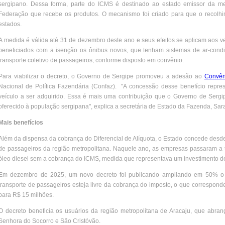
sergipano. Dessa forma, parte do ICMS é destinado ao estado emissor da me
Federação que recebe os produtos. O mecanismo foi criado para que o recolhime
estados.
A medida é válida até 31 de dezembro deste ano e seus efeitos se aplicam aos veí
beneficiados com a isenção os ônibus novos, que tenham sistemas de ar-condic
transporte coletivo de passageiros, conforme disposto em convênio.
Para viabilizar o decreto, o Governo de Sergipe promoveu a adesão ao
Convên
Nacional de Política Fazendária (Confaz). "A concessão desse benefício repre
veículo a ser adquirido. Essa é mais uma contribuição que o Governo de Sergi
oferecido à população sergipana", explica a secretária de Estado da Fazenda, Sara
Mais benefícios
Além da dispensa da cobrança do Diferencial de Alíquota, o Estado concede desde
de passageiros da região metropolitana. Naquele ano, as empresas passaram a t
óleo diesel sem a cobrança do ICMS, medida que representava um investimento d
Em dezembro de 2025, um novo decreto foi publicando ampliando em 50% o su
transporte de passageiros esteja livre da cobrança do imposto, o que corresponde
para R$ 15 milhões.
O decreto beneficia os usuários da região metropolitana de Aracaju, que abra
Senhora do Socorro e São Cristóvão.