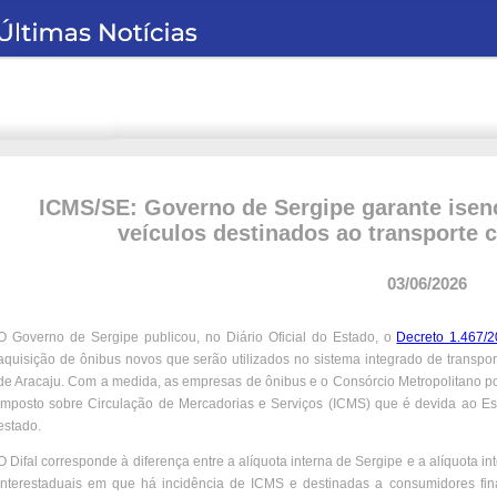
ICMS/SE: Governo de Sergipe garante isen
veículos destinados ao transporte 
03/06/2026
O Governo de Sergipe publicou, no Diário Oficial do Estado, o
Decreto 1.467/
aquisição de ônibus novos que serão utilizados no sistema integrado de transpor
de Aracaju. Com a medida, as empresas de ônibus e o Consórcio Metropolitano p
Imposto sobre Circulação de Mercadorias e Serviços (ICMS) que é devida ao E
estado.
O Difal corresponde à diferença entre a alíquota interna de Sergipe e a alíquota i
interestaduais em que há incidência de ICMS e destinadas a consumidores finai