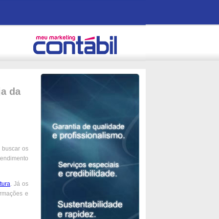
ja da
 buscar os
atendimento
tura
. Já os
formações e