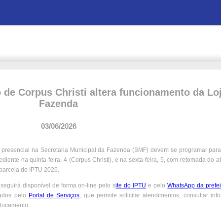
o de Corpus Christi altera funcionamento da Lo
Fazenda
03/06/2026
o presencial na Secretaria Municipal da Fazenda (SMF) devem se programar para
ediente na quinta-feira, 4 (Corpus Christi), e na sexta-feira, 5, com retomada do 
 parcela do IPTU 2026.
eguirá disponível de forma on-line pelo s
ite do IPTU
e pelo
WhatsApp da prefei
sados pelo
Portal de Serviços
, que permite solicitar atendimentos, consultar in
locamento.