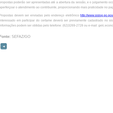
propostas poderão ser apresentadas até a abertura da sessão, e o julgamento oco
aperfeiçoar o atendimento ao contribuinte, proporcionando mais praticidade no pa
Propostas devem ser enviadas pelo endereço eletrônico
http://www.sislog.go.gov
interessado em participar do certame deverá ser previamente cadastrado no sis
informações podem ser obtidas pelo telefone: (62)3269-2728 ou e-mail: gelc.eco
Fonte:
SEFAZ/GO
◄