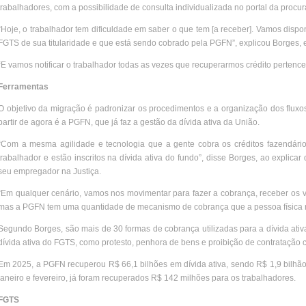
trabalhadores, com a possibilidade de consulta individualizada no portal da procur
“Hoje, o trabalhador tem dificuldade em saber o que tem [a receber]. Vamos disponi
FGTS de sua titularidade e que está sendo cobrado pela PGFN”, explicou Borges, 
“E vamos notificar o trabalhador todas as vezes que recuperarmos crédito pertenc
Ferramentas
O objetivo da migração é padronizar os procedimentos e a organização dos fluxos
partir de agora é a PGFN, que já faz a gestão da dívida ativa da União.
“Com a mesma agilidade e tecnologia que a gente cobra os créditos fazendário
trabalhador e estão inscritos na dívida ativa do fundo”, disse Borges, ao explic
seu empregador na Justiça.
“Em qualquer cenário, vamos nos movimentar para fazer a cobrança, receber os va
mas a PGFN tem uma quantidade de mecanismo de cobrança que a pessoa física n
Segundo Borges, são mais de 30 formas de cobrança utilizadas para a dívida ativ
dívida ativa do FGTS, como protesto, penhora de bens e proibição de contratação 
Em 2025, a PGFN recuperou R$ 66,1 bilhões em dívida ativa, sendo R$ 1,9 bilhã
janeiro e fevereiro, já foram recuperados R$ 142 milhões para os trabalhadores.
FGTS