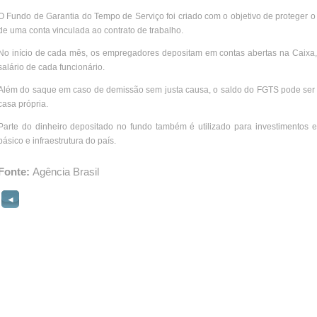
O Fundo de Garantia do Tempo de Serviço foi criado com o objetivo de proteger o
de uma conta vinculada ao contrato de trabalho.
No início de cada mês, os empregadores depositam em contas abertas na Caixa,
salário de cada funcionário.
Além do saque em caso de demissão sem justa causa, o saldo do FGTS pode ser u
casa própria.
Parte do dinheiro depositado no fundo também é utilizado para investimentos 
básico e infraestrutura do país.
Fonte:
Agência Brasil
◄