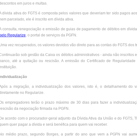
descontos em juros e multas.
A dívida ativa do FGTS é composta pelos valores que deveriam ter sido pagos aos
nem parcelado, ele é inscrito em dívida ativa.
A consulta, renegociação e emissão de guias de pagamento de débitos em dívida a
pelo Regularize
, o portal de serviços da PGFN.
Uma vez recuperados, os valores devidos vão direto para as contas do FGTS dos t
Continuarão sob gestão da Caixa os débitos administrativos - ainda não inscritos 
banco, até a quitação ou rescisão. A emissão do Certificado de Regularida
instituição.
Individualização
Após a migração, a individualização dos valores, isto é, o detalhamento do v
diretamente no Regularize.
Os empregadores terão o prazo máximo de 30 dias para fazer a individualiz
rescisão da negociação firmada na PGFN.
De acordo com o procurador-geral adjunto da Dívida Ativa da União e do FGTS, Th
quem quer pagar a dívida e será benéfica para quem vai receber.
No médio prazo, segundo Borges, a partir do ano que vem a PGFN vai aument