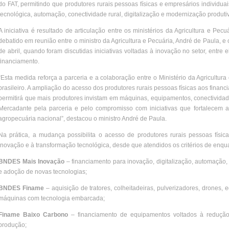
do FAT, permitindo que produtores rurais pessoas físicas e empresários individu
tecnológica, automação, conectividade rural, digitalização e modernização produti
A iniciativa é resultado de articulação entre os ministérios da Agricultura e P
debatido em reunião entre o ministro da Agricultura e Pecuária, André de Paula, e
de abril, quando foram discutidas iniciativas voltadas à inovação no setor, entre
financiamento.
“Esta medida reforça a parceria e a colaboração entre o Ministério da Agricult
brasileiro. A ampliação do acesso dos produtores rurais pessoas físicas aos finan
permitirá que mais produtores invistam em máquinas, equipamentos, conectividade
Mercadante pela parceria e pelo compromisso com iniciativas que fortalecem a 
agropecuária nacional”, destacou o ministro André de Paula.
Na prática, a mudança possibilita o acesso de produtores rurais pessoas físi
inovação e à transformação tecnológica, desde que atendidos os critérios de enqu
BNDES Mais Inovação
– financiamento para inovação, digitalização, automação, in
e adoção de novas tecnologias;
BNDES Finame
– aquisição de tratores, colheitadeiras, pulverizadores, drones,
máquinas com tecnologia embarcada;
Finame Baixo Carbono
– financiamento de equipamentos voltados à redução
produção;