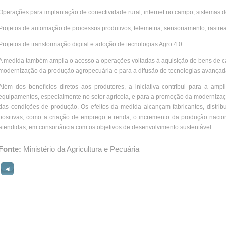
Operações para implantação de conectividade rural, internet no campo, sistemas de
Projetos de automação de processos produtivos, telemetria, sensoriamento, rastre
Projetos de transformação digital e adoção de tecnologias Agro 4.0.
A medida também amplia o acesso a operações voltadas à aquisição de bens de cap
modernização da produção agropecuária e para a difusão de tecnologias avança
Além dos benefícios diretos aos produtores, a iniciativa contribui para a a
equipamentos, especialmente no setor agrícola, e para a promoção da modernizaç
das condições de produção. Os efeitos da medida alcançam fabricantes, distrib
positivas, como a criação de emprego e renda, o incremento da produção nacion
atendidas, em consonância com os objetivos de desenvolvimento sustentável.
Fonte:
Ministério da Agricultura e Pecuária
◄