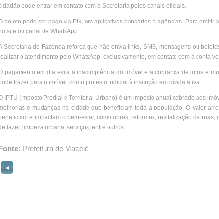
cidadão pode entrar em contato com a Secretaria pelos canais oficiais.
O boleto pode ser pago via Pix, em aplicativos bancários e agências. Para emitir a
no site ou canal de WhatsApp.
A Secretaria de Fazenda reforça que não envia links, SMS, mensagens ou boleto
realizar o atendimento pelo WhatsApp, exclusivamente, em contato com a conta ver
O pagamento em dia evita a inadimplência do imóvel e a cobrança de juros e mu
pode trazer para o imóvel, como protesto judicial à inscrição em dívida ativa.
O IPTU (Imposto Predial e Territorial Urbano) é um imposto anual cobrado aos imó
melhorias e mudanças na cidade que beneficiam toda a população. O valor arrec
beneficiam e impactam o bem-estar, como obras, reformas, revitalização de ruas
de lazer, limpeza urbana, serviços, entre outros.
Fonte:
Prefeitura de Maceió
◄