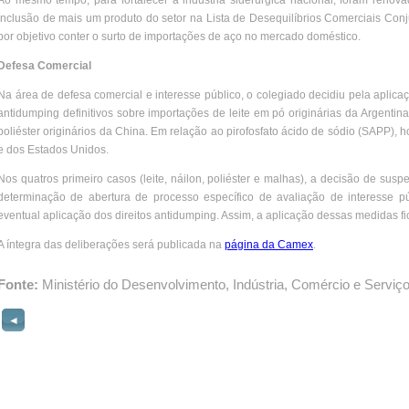
Ao mesmo tempo, para fortalecer a indústria siderúrgica nacional, foram renov
inclusão de mais um produto do setor na Lista de Desequilíbrios Comerciais Conj
por objetivo conter o surto de importações de aço no mercado doméstico.
Defesa Comercial
Na área de defesa comercial e interesse público, o colegiado decidiu pela aplicaç
antidumping definitivos sobre importações de leite em pó originárias da Argentina 
poliéster originários da China. Em relação ao pirofosfato ácido de sódio (SAPP),
e dos Estados Unidos.
Nos quatros primeiro casos (leite, náilon, poliéster e malhas), a decisão de sus
determinação de abertura de processo específico de avaliação de interesse p
eventual aplicação dos direitos antidumping. Assim, a aplicação dessas medidas f
A íntegra das deliberações será publicada na
página da Camex
.
Fonte:
Ministério do Desenvolvimento, Indústria, Comércio e Serviç
◄