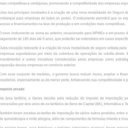
mais competitivas e vantajosas, promovendo a competitividade das empresas expo
Uma das principais novidades é a criação de uma nova modalidade do Seguro de
embarque para empresas de todos os portes. O instrumento permitirá que os exp
acesso a financiamentos na fase de produção e em condições mais competitivas.
O novo instrumento se soma ao anterior, vocacionado para MPMEs e em prazos d
pagamento de 180 dias até 5 anos, que poderão ser estendidos em casos específic
Outra inovação relevante é a criação de nova modalidade de seguro voltada par
empresas exportadoras por meio da cobertura de operações de crédito direto. E
investimentos e outras iniciativas consideradas pelas empresas como estrat
expansão dessas empresas no comércio exterior.
Com esse conjunto de medidas, o governo busca reduzir riscos, ampliar o finan
brasileiras, especialmente as de menor porte, fortalecendo sua competitividade 
Imposto zerado
Na área tarifária, o Gecex decidiu pela redução do imposto de importação p
concessões por dois anos de ex-tarifários de Bens de Capital (BK), Informática e
Também foram zeradas as tarifas de importação de vários outros produtos, entre
de quimioterapia e rinite alérgica, além de componentes de fórmulas infantis e insu