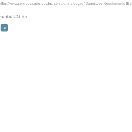
https://www.servicos.cgibs.gov.br/, selecione a opção "Sugestões Regulamento IBS"
Fonte:
CGIBS
◄