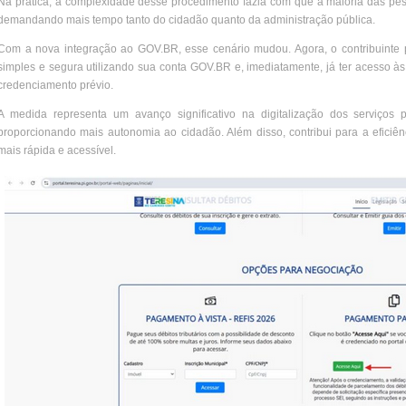
Na prática, a complexidade desse procedimento fazia com que a maioria das pes
demandando mais tempo tanto do cidadão quanto da administração pública.
Com a nova integração ao GOV.BR, esse cenário mudou. Agora, o contribuinte p
simples e segura utilizando sua conta GOV.BR e, imediatamente, já ter acesso 
credenciamento prévio.
A medida representa um avanço significativo na digitalização dos serviços p
proporcionando mais autonomia ao cidadão. Além disso, contribui para a eficiên
mais rápida e acessível.