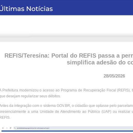
REFIS/Teresina: Portal do REFIS passa a per
simplifica adesão do co
28/05/2026
A Prefeitura modernizou o acesso ao Programa de Recuperação Fiscal (REFIS), tr
que desejam regularizar seus débitos.
Antes da integração com o sistema GOV.BR, o cidadão que optasse pelo parcelame
presencialmente a uma Unidade de Atendimento ao Público (UAP) ou realizar 
REFIS.