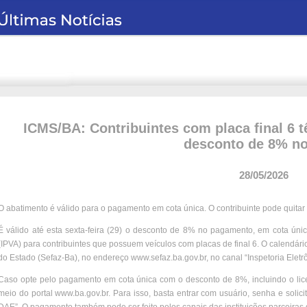
ICMS/BA: Contribuintes com placa final 6 tê
desconto de 8% n
28/05/2026
O abatimento é válido para o pagamento em cota única. O contribuinte pode quitar o
É válido até esta sexta-feira (29) o desconto de 8% no pagamento, em cota úni
(IPVA) para contribuintes que possuem veículos com placas de final 6. O calendári
do Estado (Sefaz-Ba), no endereço www.sefaz.ba.gov.br, no canal “Inspetoria Eletrô
Caso opte pelo pagamento em cota única com o desconto de 8%, incluindo o licenc
meio do portal www.ba.gov.br. Para isso, basta entrar com usuário, senha e solic