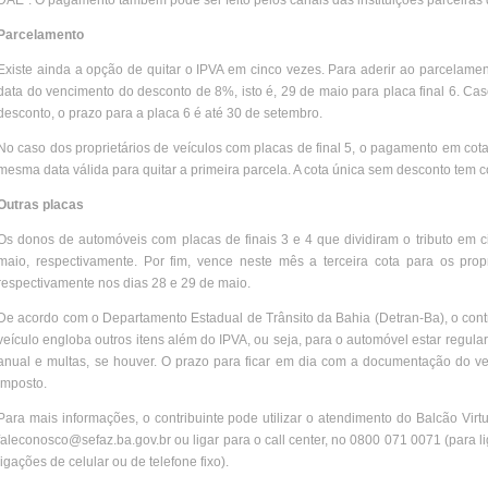
DAE”. O pagamento também pode ser feito pelos canais das instituições parceiras
Parcelamento
Existe ainda a opção de quitar o IPVA em cinco vezes. Para aderir ao parcelame
data do vencimento do desconto de 8%, isto é, 29 de maio para placa final 6. Caso
desconto, o prazo para a placa 6 é até 30 de setembro.
No caso dos proprietários de veículos com placas de final 5, o pagamento em cota
mesma data válida para quitar a primeira parcela. A cota única sem desconto tem c
Outras placas
Os donos de automóveis com placas de finais 3 e 4 que dividiram o tributo em 
maio, respectivamente. Por fim, vence neste mês a terceira cota para os prop
respectivamente nos dias 28 e 29 de maio.
De acordo com o Departamento Estadual de Trânsito da Bahia (Detran-Ba), o contr
veículo engloba outros itens além do IPVA, ou seja, para o automóvel estar regul
anual e multas, se houver. O prazo para ficar em dia com a documentação do ve
imposto.
Para mais informações, o contribuinte pode utilizar o atendimento do Balcão Virt
faleconosco@sefaz.ba.gov.br ou ligar para o call center, no 0800 071 0071 (para 
ligações de celular ou de telefone fixo).