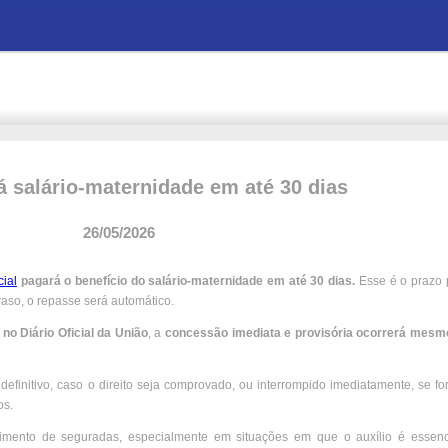
 salário-maternidade em até 30 dias
26/05/2026
ial
pagará o benefício do salário-maternidade em até 30 dias.
Esse é o prazo 
raso, o repasse será automático.
 no Diário Oficial da União
, a
concessão imediata e provisória ocorrerá mesm
definitivo, caso o direito seja comprovado, ou interrompido imediatamente, se for
os.
imento de seguradas, especialmente em situações em que o auxílio é essenc