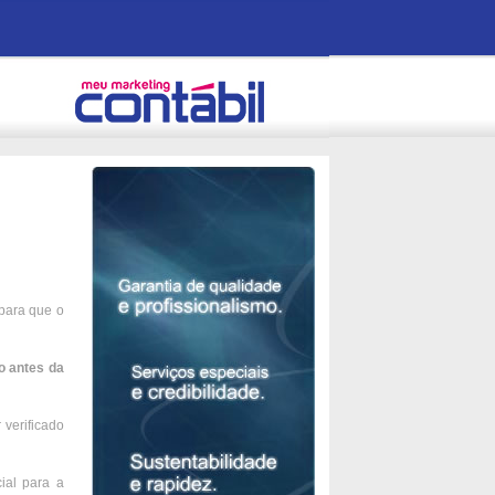
para que o
o antes da
 verificado
ial para a