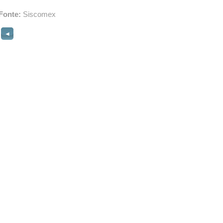
Fonte:
Siscomex
◄