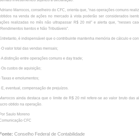
demais investimentos sujeitos à declaração.
Adriano Marrocos, conselheiro do CFC, orienta que, “nas operações comuns realiz
obtidos na venda de ações no mercado à vista poderão ser considerados isent
ações realizadas no mês não ultrapassar R$ 20 mil” e alerta que, “nesses cas
“Rendimentos Isentos e Não Tributáveis”.
Entretanto, é indispensável que o contribuinte mantenha memória de cálculo e con
• O valor total das vendas mensais;
• A distinção entre operações comuns e day trade;
• Os custos de aquisição;
• Taxas e emolumentos;
• E, eventual, compensação de prejuízos.
Marrocos ainda destaca que o limite de R$ 20 mil refere-se ao valor bruto das
lucro obtido na operação.
Por Saulo Moreno
Comunicação CFC
Fonte:
Conselho Federal de Contabilidade