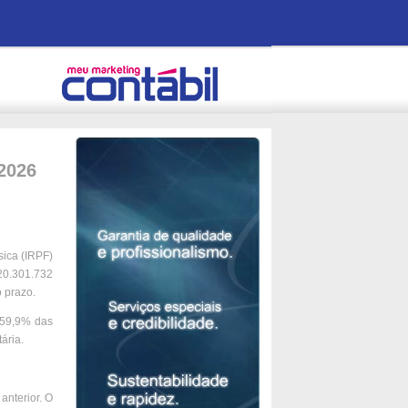
 2026
sica (IRPF)
20.301.732
 prazo.
 59,9% das
ária.
anterior. O