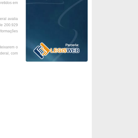
 retidos em
ral avalia
 de 200.929
nformações
deixarem o
deral, com