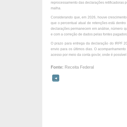
reprocessamento das declarações retificadoras po
malha.
Considerando que, em 2026, houve crescimento 
que o percentual atual de retenções está dentr
declarações permanecem em análise, número qu
e com a correção de dados pelas fontes pagadoras
O prazo para entrega da declaração do IRPF 20
envio para os últimos dias. O acompanhamento d
acesso por meio da conta gov.br, onde é possível
Fonte:
Receita Federal
◄