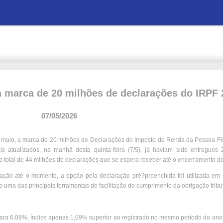
a marca de 20 milhões de declarações do IRPF
07/05/2026
de maio, a marca de 20 milhões de Declarações do Imposto de Renda da Pessoa Fí
atualizados, na manhã desta quinta-feira (7/5), já haviam sido entregues 
 total de 44 milhões de declarações que se espera receber até o encerramento do
aração até o momento, a opção pela declaração pré?preenchida foi utilizada em
uma das principais ferramentas de facilitação do cumprimento da obrigação tribut
 para 6,08%, índice apenas 1,09% superior ao registrado no mesmo período do ano 