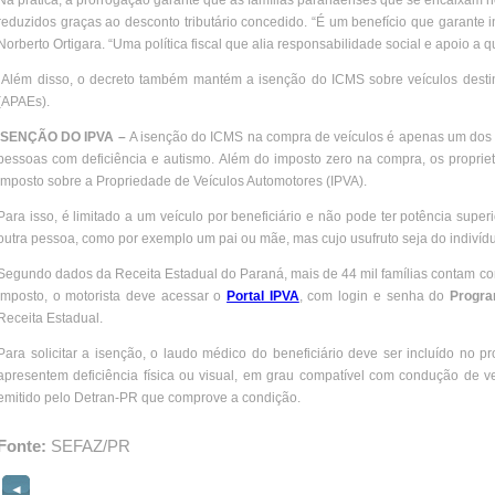
Na prática, a prorrogação garante que as famílias paranaenses que se encaixam no
reduzidos graças ao desconto tributário concedido. “É um benefício que garante i
Norberto Ortigara. “Uma política fiscal que alia responsabilidade social e apoio a 
Além disso, o decreto também mantém a isenção do ICMS sobre veículos desti
(APAEs).
ISENÇÃO DO IPVA –
A isenção do ICMS na compra de veículos é apenas um dos b
pessoas com deficiência e autismo. Além do imposto zero na compra, os proprie
Imposto sobre a Propriedade de Veículos Automotores (IPVA).
Para isso, é limitado a um veículo por beneficiário e não pode ter potência supe
outra pessoa, como por exemplo um pai ou mãe, mas cujo usufruto seja do indivídu
Segundo dados da Receita Estadual do Paraná, mais de 44 mil famílias contam com
imposto, o motorista deve acessar o
Portal IPVA
, com login e senha do
Progra
Receita Estadual.
Para solicitar a isenção, o laudo médico do beneficiário deve ser incluído no 
apresentem deficiência física ou visual, em grau compatível com condução de v
emitido pelo Detran-PR que comprove a condição.
Fonte:
SEFAZ/PR
◄