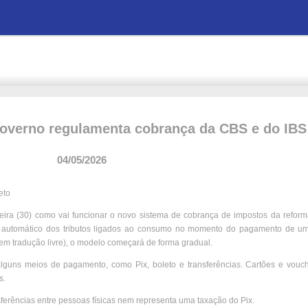
Governo regulamenta cobrança da CBS e do IBS
04/05/2026
eto
eira (30) como vai funcionar o novo sistema de cobrança de impostos da reforma
o automático dos tributos ligados ao consumo no momento do pagamento de u
m tradução livre), o modelo começará de forma gradual.
 alguns meios de pagamento, como Pix, boleto e transferências. Cartões e vouc
s.
sferências entre pessoas físicas nem representa uma taxação do Pix.