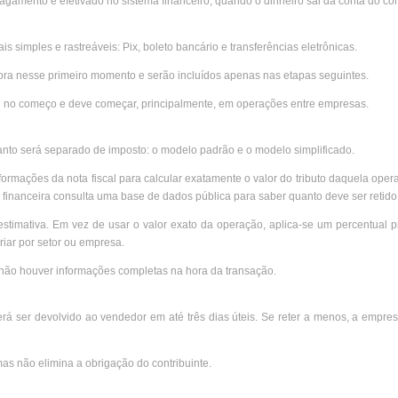
gamento é efetivado no sistema financeiro, quando o dinheiro sai da conta do co
ais simples e rastreáveis: Pix, boleto bancário e transferências eletrônicas.
 fora nesse primeiro momento e serão incluídos apenas nas etapas seguintes.
al no começo e deve começar, principalmente, em operações entre empresas.
nto será separado de imposto: o modelo padrão e o modelo simplificado.
rmações da nota fiscal para calcular exatamente o valor do tributo daquela oper
o financeira consulta uma base de dados pública para saber quanto deve ser retido
 estimativa. Em vez de usar o valor exato da operação, aplica-se um percentual p
riar por setor ou empresa.
não houver informações completas na hora da transação.
verá ser devolvido ao vendedor em até três dias úteis. Se reter a menos, a empre
as não elimina a obrigação do contribuinte.