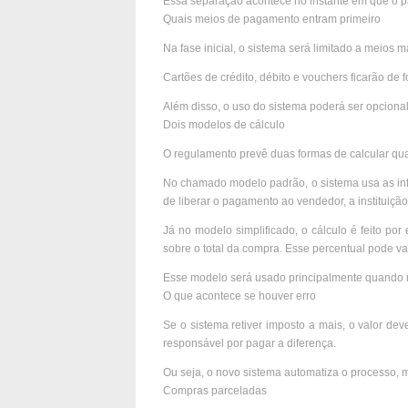
Essa separação acontece no instante em que o pa
Quais meios de pagamento entram primeiro
Na fase inicial, o sistema será limitado a meios m
Cartões de crédito, débito e vouchers ficarão de
Além disso, o uso do sistema poderá ser opcion
Dois modelos de cálculo
O regulamento prevê duas formas de calcular qua
No chamado modelo padrão, o sistema usa as info
de liberar o pagamento ao vendedor, a instituiçã
Já no modelo simplificado, o cálculo é feito por
sobre o total da compra. Esse percentual pode va
Esse modelo será usado principalmente quando 
O que acontece se houver erro
Se o sistema retiver imposto a mais, o valor de
responsável por pagar a diferença.
Ou seja, o novo sistema automatiza o processo, m
Compras parceladas