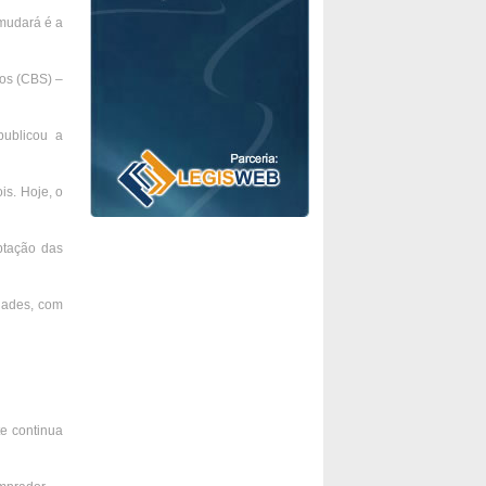
 mudará é a
ços (CBS) –
publicou a
is. Hoje, o
ptação das
dades, com
e continua