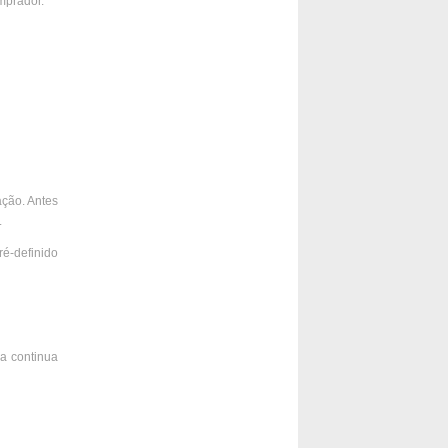
mprador.
ação. Antes
.
ré-definido
sa continua