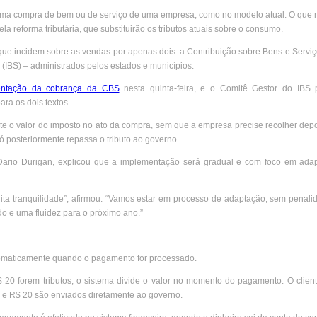
de uma compra de bem ou de serviço de uma empresa, como no modelo atual. O que
la reforma tributária, que substituirão os tributos atuais sobre o consumo.
ais que incidem sobre as vendas por apenas dois: a Contribuição sobre Bens e Servi
s (IBS) – administrados pelos estados e municípios.
entação da cobrança da CBS
nesta quinta-feira, e o Comitê Gestor do IBS 
ra os dois textos.
nte o valor do imposto no ato da compra, sem que a empresa precise recolher depo
ó posteriormente repassa o tributo ao governo.
, Dario Durigan, explicou que a implementação será gradual e com foco em ada
ta tranquilidade”, afirmou. “Vamos estar em processo de adaptação, sem penali
o e uma fluidez para o próximo ano.”
omaticamente quando o pagamento for processado.
0 forem tributos, o sistema divide o valor no momento do pagamento. O client
e R$ 20 são enviados diretamente ao governo.