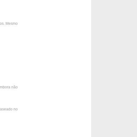
cos. Mesmo
 embora não
 baseado no