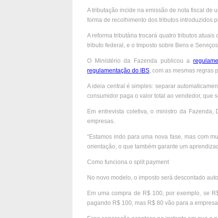
A tributação incide na emissão de nota fiscal 
forma de recolhimento dos tributos introduzidos pe
A reforma tributária trocará quatro tributos atu
tributo federal, e o Imposto sobre Bens e Serviço
O Ministério da Fazenda publicou a
regulam
regulamentação do IBS
, com as mesmas regras pa
A ideia central é simples: separar automaticame
consumidor paga o valor total ao vendedor, que s
Em entrevista coletiva, o ministro da Fazenda
empresas.
“Estamos indo para uma nova fase, mas com mui
orientação, o que também garante um aprendizad
Como funciona o split payment
No novo modelo, o imposto será descontado aut
Em uma compra de R$ 100, por exemplo, se R$ 2
pagando R$ 100, mas R$ 80 vão para a empresa 