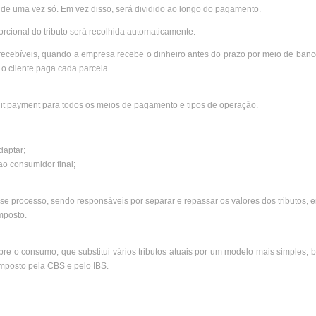
de uma vez só. Em vez disso, será dividido ao longo do pagamento.
orcional do tributo será recolhida automaticamente.
recebíveis, quando a empresa recebe o dinheiro antes do prazo por meio de ban
o cliente paga cada parcela.
it payment para todos os meios de pagamento e tipos de operação.
daptar;
o consumidor final;
nesse processo, sendo responsáveis por separar e repassar os valores dos tributos,
mposto.
sobre o consumo, que substitui vários tributos atuais por um modelo mais simples,
mposto pela CBS e pelo IBS.