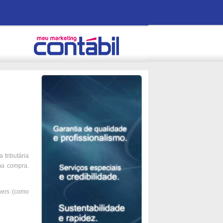
 tributária
ma compra.
hers (como