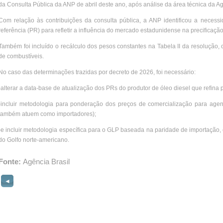
da Consulta Pública da ANP de abril deste ano, após análise da área técnica da A
Com relação às contribuições da consulta pública, a ANP identificou a necess
referência (PR) para refletir a influência do mercado estadunidense na precificaçã
Também foi incluído o recálculo dos pesos constantes na Tabela II da resoluç
de combustíveis.
No caso das determinações trazidas por decreto de 2026, foi necessário:
-alterar a data-base de atualização dos PRs do produtor de óleo diesel que refina 
-incluir metodologia para ponderação dos preços de comercialização para agen
também atuem como importadores);
-e incluir metodologia específica para o GLP baseada na paridade de importação,
do Golfo norte-americano.
Fonte:
Agência Brasil
◄