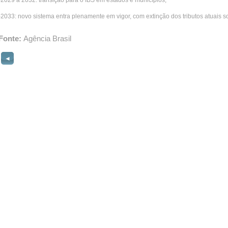
-2029 a 2032: transição para o IBS em estados e municípios;
-2033: novo sistema entra plenamente em vigor, com extinção dos tributos atuais 
Fonte:
Agência Brasil
◄