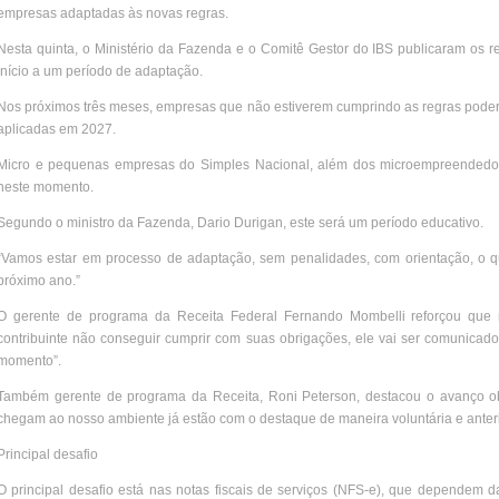
empresas adaptadas às novas regras.
Nesta quinta, o Ministério da Fazenda e o Comitê Gestor do IBS publicaram os 
início a um período de adaptação.
Nos próximos três meses, empresas que não estiverem cumprindo as regras poderã
aplicadas em 2027.
Micro e pequenas empresas do Simples Nacional, além dos microempreendedore
neste momento.
Segundo o ministro da Fazenda, Dario Durigan, este será um período educativo.
“Vamos estar em processo de adaptação, sem penalidades, com orientação, o 
próximo ano.”
O gerente de programa da Receita Federal Fernando Mombelli reforçou que 
contribuinte não conseguir cumprir com suas obrigações, ele vai ser comunicado
momento”.
Também gerente de programa da Receita, Roni Peterson, destacou o avanço o
chegam ao nosso ambiente já estão com o destaque de maneira voluntária e anter
Principal desafio
O principal desafio está nas notas fiscais de serviços (NFS-e), que dependem 