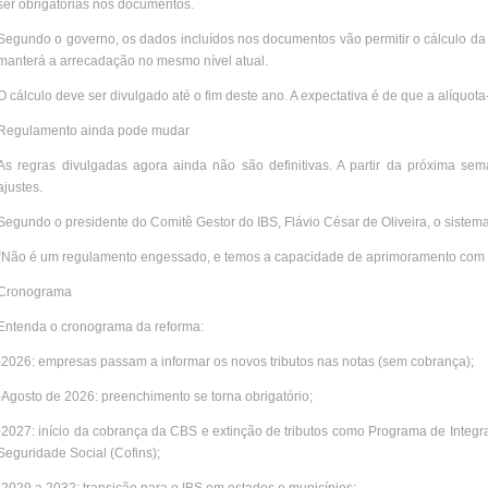
ser obrigatórias nos documentos.
Segundo o governo, os dados incluídos nos documentos vão permitir o cálculo da a
manterá a arrecadação no mesmo nível atual.
O cálculo deve ser divulgado até o fim deste ano. A expectativa é de que a alíquot
Regulamento ainda pode mudar
As regras divulgadas agora ainda não são definitivas. A partir da próxima s
ajustes.
Segundo o presidente do Comitê Gestor do IBS, Flávio César de Oliveira, o sistem
“Não é um regulamento engessado, e temos a capacidade de aprimoramento com a
Cronograma
Entenda o cronograma da reforma:
-2026: empresas passam a informar os novos tributos nas notas (sem cobrança);
-Agosto de 2026: preenchimento se torna obrigatório;
-2027: início da cobrança da CBS e extinção de tributos como Programa de Integr
Seguridade Social (Cofins);