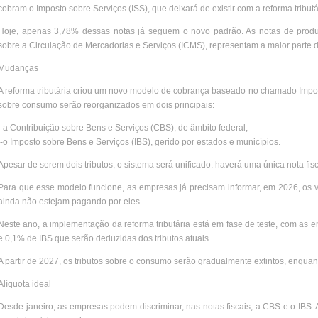
cobram o Imposto sobre Serviços (ISS), que deixará de existir com a reforma tributá
Hoje, apenas 3,78% dessas notas já seguem o novo padrão. As notas de produt
sobre a Circulação de Mercadorias e Serviços (ICMS), representam a maior part
Mudanças
A reforma tributária criou um novo modelo de cobrança baseado no chamado Imposto
sobre consumo serão reorganizados em dois principais:
-a Contribuição sobre Bens e Serviços (CBS), de âmbito federal;
-o Imposto sobre Bens e Serviços (IBS), gerido por estados e municípios.
Apesar de serem dois tributos, o sistema será unificado: haverá uma única nota fis
Para que esse modelo funcione, as empresas já precisam informar, em 2026, os v
ainda não estejam pagando por eles.
Neste ano, a implementação da reforma tributária está em fase de teste, com a
e 0,1% de IBS que serão deduzidas dos tributos atuais.
A partir de 2027, os tributos sobre o consumo serão gradualmente extintos, enquan
Alíquota ideal
Desde janeiro, as empresas podem discriminar, nas notas fiscais, a CBS e o IBS. 