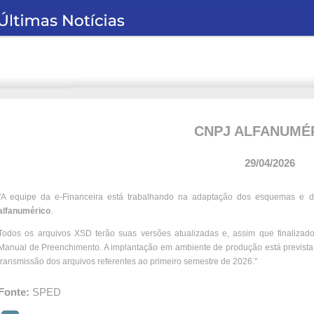
CNPJ ALFANUMÉ
29/04/2026
"A equipe da e-Financeira está trabalhando na adaptação dos esquemas e d
alfanumérico
.
Todos os arquivos XSD terão suas versões atualizadas e, assim que finalizado
Manual de Preenchimento. A implantação em ambiente de produção está previst
transmissão dos arquivos referentes ao primeiro semestre de 2026."
Fonte:
SPED