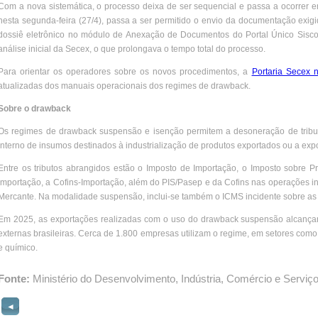
Com a nova sistemática, o processo deixa de ser sequencial e passa a ocorrer em
nesta segunda-feira (27/4), passa a ser permitido o envio da documentação exig
dossiê eletrônico no módulo de Anexação de Documentos do Portal Único Sisco
análise inicial da Secex, o que prolongava o tempo total do processo.
Para orientar os operadores sobre os novos procedimentos, a
Portaria Secex 
atualizadas dos manuais operacionais dos regimes de drawback.
Sobre o drawback
Os regimes de drawback suspensão e isenção permitem a desoneração de tribut
interno de insumos destinados à industrialização de produtos exportados ou a expo
Entre os tributos abrangidos estão o Imposto de Importação, o Imposto sobre Pr
Importação, a Cofins-Importação, além do PIS/Pasep e da Cofins nas operações i
Mercante. Na modalidade suspensão, inclui-se também o ICMS incidente sobre as 
Em 2025, as exportações realizadas com o uso do drawback suspensão alcanç
externas brasileiras. Cerca de 1.800 empresas utilizam o regime, em setores como 
e químico.
Fonte:
Ministério do Desenvolvimento, Indústria, Comércio e Serviç
◄