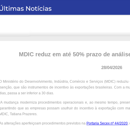
MDIC reduz em até 50% prazo de análise
28/04/2026
O Ministério do Desenvolvimento, Indústria, Comércio e Serviços (MDIC) reduzi
isenção, que são instrumentos de incentivo às exportações brasileiras. Com a 
dias, passa a ser inferior a 30 dias.
“A mudança moderniza procedimentos operacionais e, ao mesmo tempo, preser
garantindo que as empresas possam usufruir do incentivo à exportação com maio
MDIC, Tatiana Prazeres.
As alterações aperfeiçoam procedimentos previstos na
Portaria Secex nº 44/2020
,