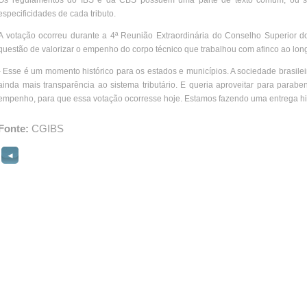
Os regulamentos do IBS e da CBS possuem uma parte de texto comum, ou seja
especificidades de cada tributo.
A votação ocorreu durante a 4ª Reunião Extraordinária do Conselho Superior d
questão de valorizar o empenho do corpo técnico que trabalhou com afinco ao lon
- Esse é um momento histórico para os estados e municípios. A sociedade brasile
ainda mais transparência ao sistema tributário. E queria aproveitar para parab
empenho, para que essa votação ocorresse hoje. Estamos fazendo uma entrega histó
Fonte:
CGIBS
◄