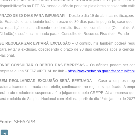
PRAZO DE 45 DIAS PARA CONSULTAR NOTIFICAÇÃO –
O prazo para co
disponibilização no DTE-SN, sendo a ciência por esta plataforma considerada válida
PRAZO DE 30 DIAS PARA IMPUGNAR –
Desde o dia 19 de abril, as notificaçõe
de Exclusão, o contribuinte terá um prazo de 30 dias para impugná-lo, caso quei
na repartição de atendimento do domicílio fiscal do contribuinte (Central d
Cidadão) e será encaminhada para o Conselho de Recursos Fiscais do Estado.
SE REGULARIZAR EVITARÁ EXCLUSÃO –
O contribuinte também poderá regu
para evitar a exclusão, obedecendo o prazo de 90 dias contados após a ciência
Nacional.
ONDE CONSULTAR O DÉBITO DAS EMPRESAS –
Os débitos podem ser co
empresa ou na SEFAZ VIRTUAL no link –
https://www.sefaz.pb.gov.br/servirtual/tr
SEM REGULARIZAR EXCLUSÃO SERÁ EFETUADA –
Caso a empresa regul
automaticamente tornada sem efeito, continuando no regime simplificado. A em
terá o ato excludente suspenso até o julgamento pelo CRF/PB. Já a empresa qu
será excluída do Simples Nacional com efeitos a partir do dia 1º de janeiro de 2027
Fonte:
SEFAZ/PB
◄