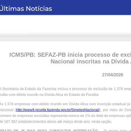
ICMS/PB: SEFAZ-PB inicia processo de exc
Nacional inscritas na Dívida
27/04/2026
A Secretaria de Estado da Fazenda iniciou o processo de exclusão de 1.378 emp
estão com débito inscrito na Dívida Ativa do Estado da Paraíba.
As 1.378 empresas com débito inscrito em Dívida Ativa com inscrição estadual já
Nacional (
http://www8.receita.fazenda.gov.br/SimplesNacional/
), por meio do Dom
número de empresas excluídas representa menos de 1% do total de empresas opt
de 167.382 estabelecimentos ativos até março deste ano, nesta opção.