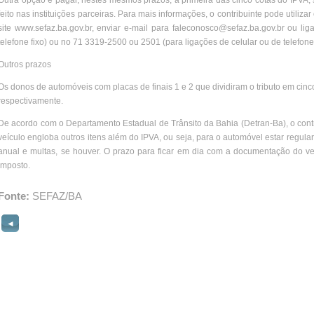
Outra opção é pagar, nestes mesmos prazos, a primeira das cinco cotas do IPVA, 
feito nas instituições parceiras. Para mais informações, o contribuinte pode utiliz
site www.sefaz.ba.gov.br, enviar e-mail para faleconosco@sefaz.ba.gov.br ou lig
telefone fixo) ou no 71 3319-2500 ou 2501 (para ligações de celular ou de telefone 
Outros prazos
Os donos de automóveis com placas de finais 1 e 2 que dividiram o tributo em cinco
respectivamente.
De acordo com o Departamento Estadual de Trânsito da Bahia (Detran-Ba), o contr
veículo engloba outros itens além do IPVA, ou seja, para o automóvel estar regul
anual e multas, se houver. O prazo para ficar em dia com a documentação do ve
imposto.
Fonte:
SEFAZ/BA
◄