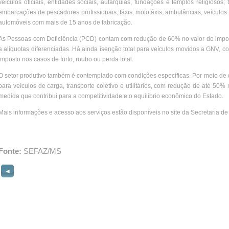
veículos oficiais, entidades sociais, autarquias, fundações e templos religiosos
embarcações de pescadores profissionais; táxis, mototáxis, ambulâncias, veículo
automóveis com mais de 15 anos de fabricação.
As Pessoas com Deficiência (PCD) contam com redução de 60% no valor do impost
a alíquotas diferenciadas. Há ainda isenção total para veículos movidos a GNV, c
imposto nos casos de furto, roubo ou perda total.
O setor produtivo também é contemplado com condições específicas. Por meio de 
para veículos de carga, transporte coletivo e utilitários, com redução de até 5
medida que contribui para a competitividade e o equilíbrio econômico do Estado.
Mais informações e acesso aos serviços estão disponíveis no site da Secretaria 
Fonte:
SEFAZ/MS
◄