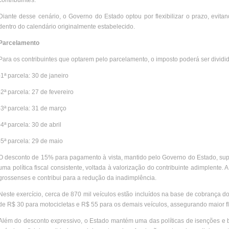
contribuintes.
Diante desse cenário, o Governo do Estado optou por flexibilizar o prazo, evit
dentro do calendário originalmente estabelecido.
Parcelamento
Para os contribuintes que optarem pelo parcelamento, o imposto poderá ser dividi
-1ª parcela: 30 de janeiro
-2ª parcela: 27 de fevereiro
-3ª parcela: 31 de março
-4ª parcela: 30 de abril
-5ª parcela: 29 de maio
O desconto de 15% para pagamento à vista, mantido pelo Governo do Estado, super
uma política fiscal consistente, voltada à valorização do contribuinte adimplente.
grossenses e contribui para a redução da inadimplência.
Neste exercício, cerca de 870 mil veículos estão incluídos na base de cobrança 
de R$ 30 para motocicletas e R$ 55 para os demais veículos, assegurando maior fle
Além do desconto expressivo, o Estado mantém uma das políticas de isenções e be