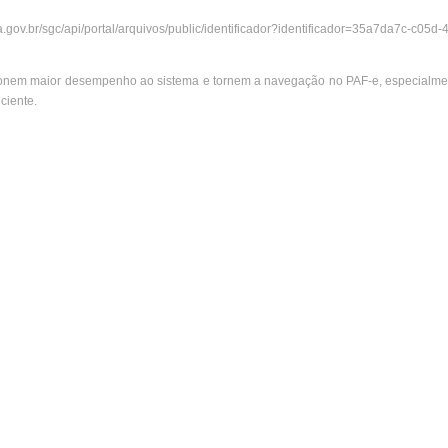
v.br/sgc/api/portal/arquivos/public/identificador?identificador=35a7da7c-c05d
cionem maior desempenho ao sistema e tornem a navegação no PAF-e, especialmen
iciente.