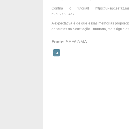
Confira o tutorial! https://ui-sgc.sefaz.ma.go
b9b02f0934e7
A expectativa é de que essas melhorias propor
de tarefas da Solicitação Tributária, mais ágil e ef
Fonte:
SEFAZ/MA
◄