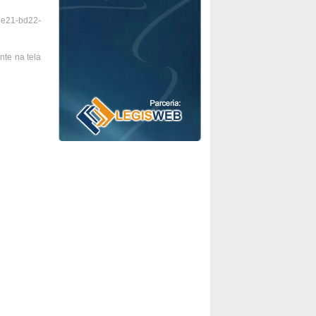
-4e21-bd22-
te na tela