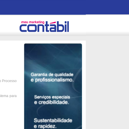
o Processo
istema para