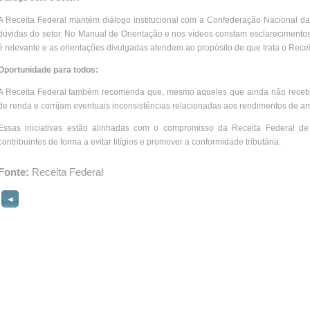
A Receita Federal mantém diálogo institucional com a Confederação Nacional da A
dúvidas do setor. No Manual de Orientação e nos vídeos constam esclarecimentos 
é relevante e as orientações divulgadas atendem ao propósito de que trata o Recei
Oportunidade para todos:
A Receita Federal também recomenda que, mesmo aqueles que ainda não receb
de renda e corrijam eventuais inconsistências relacionadas aos rendimentos de ar
Essas iniciativas estão alinhadas com o compromisso da Receita Federal de f
contribuintes de forma a evitar litígios e promover a conformidade tributária.
Fonte:
Receita Federal
◄