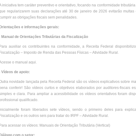
A iniciativa tem caráter preventivo e orientativo, focando na conformidade tributári
que regularizarem suas declarações até 30 de janeiro de 2026 evitarão multas
cumprir as obrigações fiscais sem penalidades.
Orientações e informações gerais:
- Manual de Orientações Tributárias da Fiscalização
Para auxiliar os contribuintes na conformidade, a Receita Federal disponibil
Fiscalização – Imposto de Renda das Pessoas Físicas – Atividade Rural.
Acesse o manual aqui.
- Vídeos de apoio:
Outra novidade lançada pela Receita Federal são os vídeos explicativos sobre matér
pena conferir! São vídeos curtos e objetivos elaborados por auditores-fiscais
simples e clara. Para ampliar a acessibilidade os vídeos orientativos foram dis
profissional qualificado.
Inicialmente foram liberados sete vídeos, sendo o primeiro deles para explic
Fiscalização e os outros seis para tratar do IRPF – Atividade Rural.
Para acessar os vídeos: Manuais de Orientação Tributária (Vertical)
Diálogo com o setor: