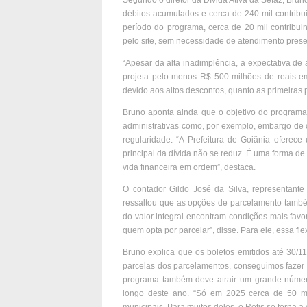
Segundo o diretor da Dívida Ativa da Sefaz, Bru
débitos acumulados e cerca de 240 mil contribui
período do programa, cerca de 20 mil contribui
pelo site, sem necessidade de atendimento prese
“Apesar da alta inadimplência, a expectativa de
projeta pelo menos R$ 500 milhões de reais em
devido aos altos descontos, quanto as primeiras p
Bruno aponta ainda que o objetivo do programa 
administrativas como, por exemplo, embargo de o
regularidade. “A Prefeitura de Goiânia oferec
principal da dívida não se reduz. É uma forma d
vida financeira em ordem”, destaca.
O contador Gildo José da Silva, representant
ressaltou que as opções de parcelamento também
do valor integral encontram condições mais fav
quem opta por parcelar”, disse. Para ele, essa fle
Bruno explica que os boletos emitidos até 30/1
parcelas dos parcelamentos, conseguimos fazer 
programa também deve atrair um grande númer
longo deste ano. “Só em 2025 cerca de 50 mil