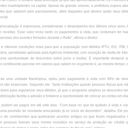
no de Castro, o cenário atual preocupa, já que são aproximadamente R$ 3 bilhões 
ntes inadimplentes na capital. Apesar do grande volume, a prefeitura espera ate
ntes que optarem pelo parcelamento, além daqueles que devem quitar seus débit
ncial.
 arrecadação é expressiva, considerando o desempenho dos últimos cinco anos. A
 receitas. Esse valor inclui tanto os pagamentos à vista, que costumam ter ma
arcelas dos acordos firmados durante o Refis”, afirma o diretor.
é oferecer condições reais para que a população com débitos IPTU, ISS, ITBI, 
bra, penalidade aplicada pela Agência Ambiental, com exceção de multa de trâns
e uma oportunidade de descontos sobre juros e multas. É importante destacar q
e o contribuinte parcelar em valores que cabem no orçamento e, ao mesmo tempo, 
e de uma unidade filantrópica, optou pelo pagamento à vista com 99% de des
 são essenciais. Segundo ele, “tanto instituições quanto pessoas físicas que 
oráveis para regularizar seus débitos, já que o programa ampliou os descontos 
xibilização facilita a adesão e fortalece a oportunidade de colocar as contas em dia
1 podem ser pagos em até sete dias. “Com base no que foi quitado à vista e na
uma previsão do montante arrecadado já no início de dezembro”, detalha. Ele p
o de contribuintes que quebraram acordos antigos ou que foram negativados
 pessoas tiveram seus nomes incluídos no serviço de proteção ao crédito p