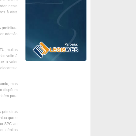
de reais em
nder, neste
os à vista
 prefeitura
ior adesão
ITU, multas
ito volte à
ue o valor
colocar sua
conto, mas
não dispõem
também para
.
s primeiras
ontua que o
 no SPC ao
or débitos