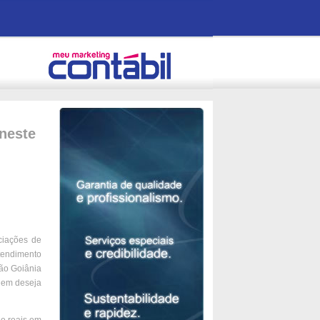
 neste
ociações de
tendimento
ção Goiânia
quem deseja