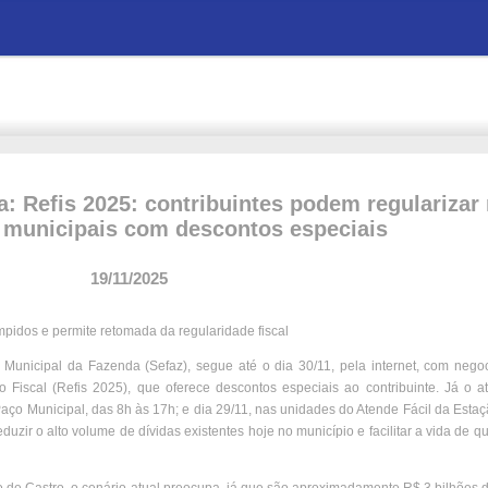
a: Refis 2025: contribuintes podem regularizar
 municipais com descontos especiais
19/11/2025
pidos e permite retomada da regularidade fiscal
a Municipal da Fazenda (Sefaz), segue até o dia 30/11, pela internet, com neg
Fiscal (Refis 2025), que oferece descontos especiais ao contribuinte. Já o a
Paço Municipal, das 8h às 17h; e dia 29/11, nas unidades do Atende Fácil da Esta
reduzir o alto volume de dívidas existentes hoje no município e facilitar a vida de 