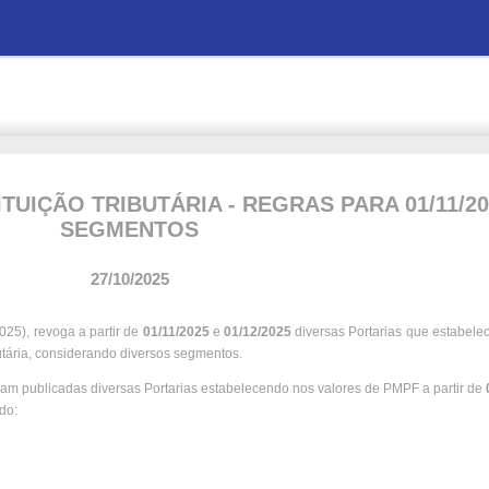
TUIÇÃO TRIBUTÁRIA - REGRAS PARA 01/11/20
SEGMENTOS
27/10/2025
25), revoga a partir de
01/11/2025
e
01/12/2025
diversas Portarias que estabele
butária, considerando diversos segmentos.
oram publicadas diversas Portarias estabelecendo nos valores de PMPF a partir de
ndo: