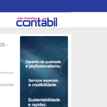
25 -
cem preços
01/11/2025