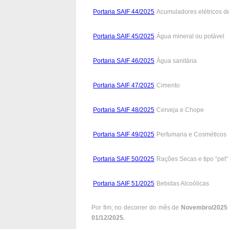
Portaria SAIF 44/2025
Acumuladores elétricos de
Portaria SAIF 45/2025
Água mineral ou potável
Portaria SAIF 46/2025
Água sanitária
Portaria SAIF 47/2025
Cimento
Portaria SAIF 48/2025
Cerveja e Chope
Portaria SAIF 49/2025
Perfumaria e Cosméticos
Portaria SAIF 50/2025
Rações Secas e tipo “pet”
Portaria SAIF 51/2025
Bebidas Alcoólicas
Por fim, no decorrer do mês de
Novembro/2025
01/12/2025.