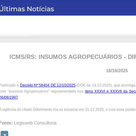
ICMS/RS: INSUMOS AGROPECUÁRIOS - D
16/10/2025
Publicado o
Decreto Nº 58404 DE 12/10/2025
(DOE de 14.10.2025), que prorroga 
com “Insumos Agropecuários” regulamentado nos
itens XXXVI e XXXVII da Seç
26/08/1997
.
A vigência do citado Diferimento iria se encerrar em 31.12.2025, e com essa posterg
Fonte:
Legisweb Consultoria
◄