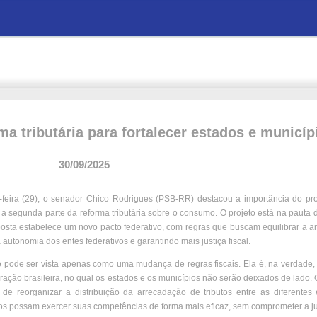
a tributária para fortalecer estados e municíp
30/09/2025
eira (29), o senador Chico Rodrigues (PSB-RR) destacou a importância do proj
 segunda parte da reforma tributária sobre o consumo. O projeto está na pauta 
osta estabelece um novo pacto federativo, com regras que buscam equilibrar a 
autonomia dos entes federativos e garantindo mais justiça fiscal.
ão pode ser vista apenas como uma mudança de regras fiscais. Ela é, na verdade,
ação brasileira, no qual os estados e os municípios não serão deixados de lado.
e reorganizar a distribuição da arrecadação de tributos entre as diferentes 
vos possam exercer suas competências de forma mais eficaz, sem comprometer a jus