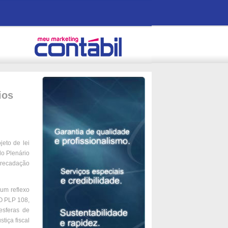
ios
eto de lei
do Plenário
arrecadação
 um reflexo
 O PLP 108,
esferas de
tiça fiscal