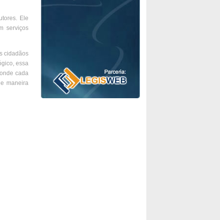
tores. Ele
m serviços
os cidadãos
ógico, essa
 onde cada
de maneira