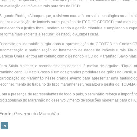
e dados geoespaciais, a fim de permitir o processamento automatizado e padroniz
na avaliação de imóveis rurais para fins de ITCD.
Segundo Rodrigo Albuquerque, o sistema marcará um salto tecnológico na administ
realiza a avaliação de imóveis rurais para fins de ITCD. “O GEOITCD trará mais ag
fortalecendo a justiça fiscal, modernizando a gestão tributária e ampliando a capa
de forma mais eficiente e segura”, destacou o Auditor Fiscal.
O convite ao Maranhão surgiu após a apresentação do GEOITCD no Confaz GT
automatização e padronização do tratamento de dados de imóveis rurais. Na 
Barbosa Uhera, entrou em contato com o gestor do ITCD do Maranhão, Sávio Malche
Para Sávio Malcher, o reconhecimento nacional é motivo de orgulho. “Fiquei m
caminho certo. O Mato Grosso é um dos grandes produtores de grãos do Brasil, o 
participação do Maranhão nesse grande evento para apresentar uma metodologi
reconhecimento do trabalho do fisco maranhense”, ressaltou o gestor do ITCD/MA,
Com a presença de representantes de todo o país, o seminário reforça a importânc
protagonismo do Maranhão no desenvolvimento de soluções modernas para o ITC
Fonte:
Governo do Maranhão
◄