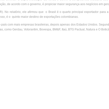
enção, de acordo com o governo, é propiciar maior segurança aos negócios em gera
). No relatório, ele afirmou que o Brasil é o quarto principal exportador para 
isso, é o quinto maior destino de exportações colombianas.
país com mais empresas brasileiras, depois apenas dos Estados Unidos. Segundo
as, como Gerdau, Votorantim, Bovespa, BM&F, Itaú, BTG Pactual, Natura e O Boticá