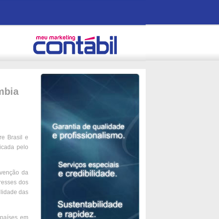
mbia
e Brasil e
icada pelo
evenção da
eresses dos
ilidade das
s países em