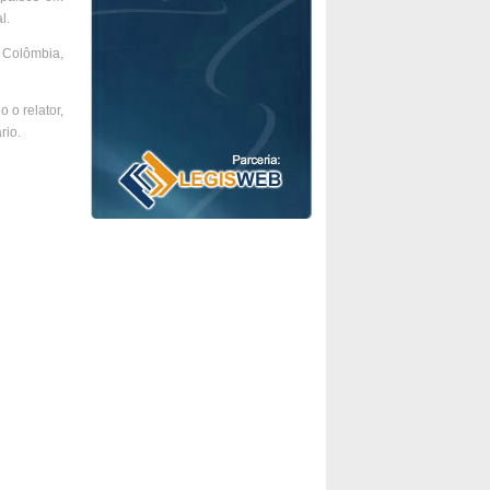
l.
a Colômbia,
 o relator,
rio.