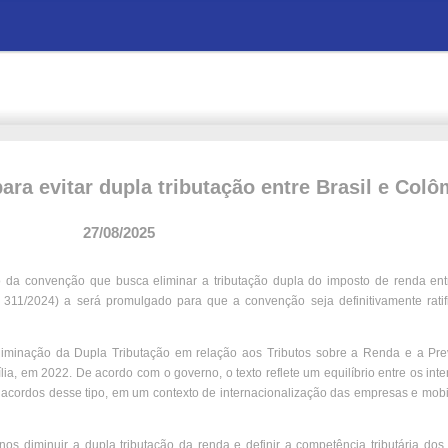
ra evitar dupla tributação entre Brasil e Colô
27/08/2025
o da convenção que busca eliminar a tributação dupla do imposto de renda entr
 311/2024) a será promulgado para que a convenção seja definitivamente ratif
liminação da Dupla Tributação em relação aos Tributos sobre a Renda e a Pr
lia, em 2022. De acordo com o governo, o texto reflete um equilíbrio entre os int
 os acordos desse tipo, em um contexto de internacionalização das empresas e mob
os diminuir a dupla tributação da renda e definir a competência tributária do