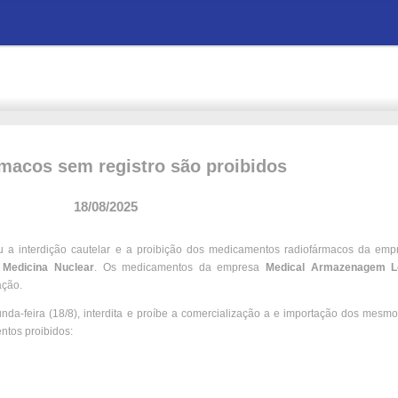
macos sem registro são proibidos
18/08/2025
u a interdição cautelar e a proibição dos medicamentos radiofármacos da emp
 Medicina Nuclear
. Os medicamentos da empresa
Medical Armazenagem Lo
ação.
unda-feira (18/8), interdita e proíbe a comercialização a e importação dos mesm
ntos proibidos: