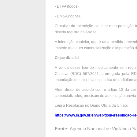
- DTPA (todos).
- DMSA (todos).
O motivo da interdição cautelar e da proibiçã
devido registro na Anvisa.
A interdição cautelar, que é uma medida preventi
impede qualquer comercialização e importação d
O que diz a lei
A venda desse tipo de medicamento sem regist
Coletiva (RDC) 567/2021, prorrogada pela RDC
importação de uma lista específica de radiofármac
Além disso, de acordo com o artigo 12 da Lei
comercializados, precisam de autorização prévia
Leia a Resolução no Diário Oficialda União:
https://www.in.gov.br/en/web/dou/-/resolucao-
Fonte:
Agência Nacional de Vigilância Sa