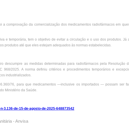
o foi a comprovação da comercialização dos medicamentos radiofármacos em que
va e temporária, tem o objetivo de evitar a circulação e o uso dos produtos. Já 
os produtos até que eles estejam adequados às normas estabelecidas.
ro descumpre as medidas determinadas para radiofármacos pela Resolução da
 968/2025. A norma definiu critérios e procedimentos temporários e excepci
os industrializados.
 6.360/76, para que medicamentos —inclusive os importados — possam ser fa
 do Ministério da Saúde.
re-n-3.136-de-15-de-agosto-de-2025-648873542
nitária - Anvisa