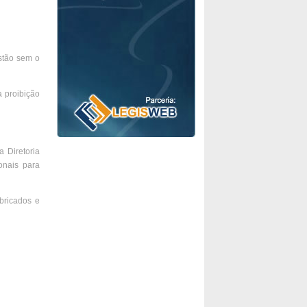
stão sem o
a proibição
 Diretoria
onais para
bricados e