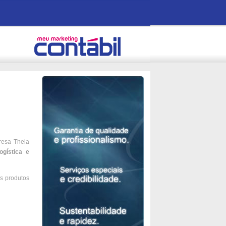
resa Theia
gística e
os produtos