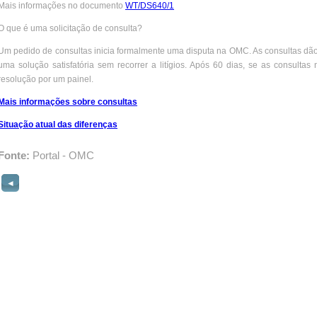
Mais informações no documento
WT/DS640/1
O que é uma solicitação de consulta?
Um pedido de consultas inicia formalmente uma disputa na OMC. As consultas dão 
uma solução satisfatória sem recorrer a litígios. Após 60 dias, se as consultas
resolução por um painel.
Mais informações sobre consultas
Situação atual das diferenças
Fonte:
Portal - OMC
◄