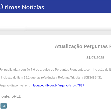
Atualização Perguntas 
31/07/2025
Foi publicada a versão 7.6 do arquivo de Perguntas Frequentes, com inclusão do i
- Inclusão do item 19.1 que faz referência a Reforma Tributária (CBS/IBS/IS).
Arquivo disponível em:
http://sped.rfb.gov.br/arquivo/show/7837
Fonte:
SPED
◄