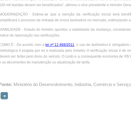
100 mil taxistas devem ser beneficiados”, afirmou o vice-presidente e ministro Gera
MODERNIZAÇÃO - Estima-se que a isenção da verificação inicial será benéf
simplificará o processo de entrada de novos taxímetros no mercado, estimulando 
VIABILIDADE - Estudo do Inmetro apontou a viabilidade da mudança, consideran
índice de reprovação nas verificações.
COMO É - De acordo com a
lei nº 12.468/2011
, o uso de taxímetros é obrigatório
metrológica é exigida por lei e realizada pelo Inmetro. A verificação inicial é de 
devem ser feitas pelo dono do veículo. O custo e a consequente economia de R$ 9
e as decorrentes de manutenção ou atualização de tarifa.
Fonte:
Ministério do Desenvolvimento, Indústria, Comércio e Serviç
◄