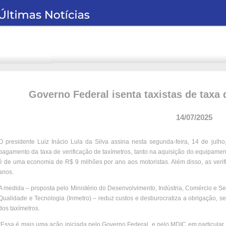
Governo Federal isenta taxistas de taxa 
14/07/2025
O presidente Luiz Inácio Lula da Silva assina nesta segunda-feira, 14 de julho
pagamento da taxa de verificação de taxímetros, tanto na aquisição do equipamen
é de uma economia de R$ 9 milhões por ano aos motoristas. Além disso, as veri
anos.
A medida – proposta pelo Ministério do Desenvolvimento, Indústria, Comércio e Ser
Qualidade e Tecnologia (Inmetro) – reduz custos e desburocratiza a obrigação, s
dos taxímetros.
“Essa é mais uma ação iniciada pelo Governo Federal, e pelo MDIC em particular, 