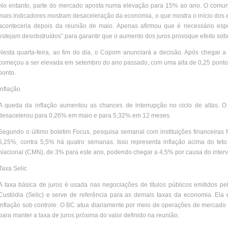
No entanto, parte do mercado aposta numa elevação para 15% ao ano. O comun
mais indicadores mostram desaceleração da economia, o que mostra o início dos efe
aconteceria depois da reunião de maio. Apenas afirmou que é necessário espe
estejam desobstruídos” para garantir que o aumento dos juros provoque efeito sob
Nesta quarta-feira, ao fim do dia, o Copom anunciará a decisão. Após chegar 
começou a ser elevada em setembro do ano passado, com uma alta de 0,25 ponto, 
ponto.
Inflação
A queda da inflação aumentou as chances de interrupção no ciclo de altas. 
desacelerou para 0,26% em maio e para 5,32% em 12 meses.
Segundo o último boletim Focus, pesquisa semanal com instituições financeiras f
5,25%, contra 5,5% há quatro semanas. Isso representa inflação acima do tet
Nacional (CMN), de 3% para este ano, podendo chegar a 4,5% por causa do interva
Taxa Selic
A taxa básica de juros é usada nas negociações de títulos públicos emitidos p
Custódia (Selic) e serve de referência para as demais taxas da economia. Ela 
inflação sob controle. O BC atua diariamente por meio de operações de mercado 
para manter a taxa de juros próxima do valor definido na reunião.