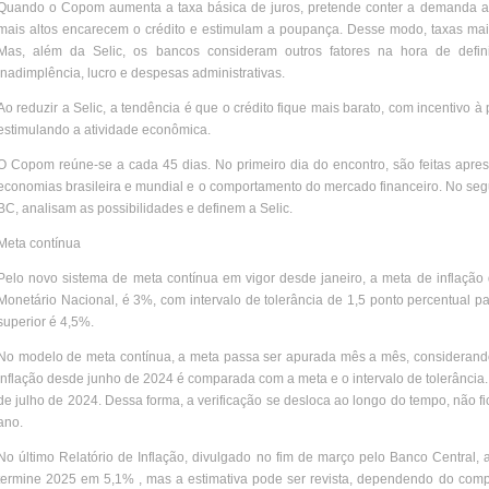
Quando o Copom aumenta a taxa básica de juros, pretende conter a demanda aqu
mais altos encarecem o crédito e estimulam a poupança. Desse modo, taxas mai
Mas, além da Selic, os bancos consideram outros fatores na hora de defin
inadimplência, lucro e despesas administrativas.
Ao reduzir a Selic, a tendência é que o crédito fique mais barato, com incentivo 
estimulando a atividade econômica.
O Copom reúne-se a cada 45 dias. No primeiro dia do encontro, são feitas apre
economias brasileira e mundial e o comportamento do mercado financeiro. No se
BC, analisam as possibilidades e definem a Selic.
Meta contínua
Pelo novo sistema de meta contínua em vigor desde janeiro, a meta de inflação
Monetário Nacional, é 3%, com intervalo de tolerância de 1,5 ponto percentual par
superior é 4,5%.
No modelo de meta contínua, a meta passa ser apurada mês a mês, considerand
inflação desde junho de 2024 é comparada com a meta e o intervalo de tolerância.
de julho de 2024. Dessa forma, a verificação se desloca ao longo do tempo, não f
ano.
No último Relatório de Inflação, divulgado no fim de março pelo Banco Central
termine 2025 em 5,1% , mas a estimativa pode ser revista, dependendo do compo