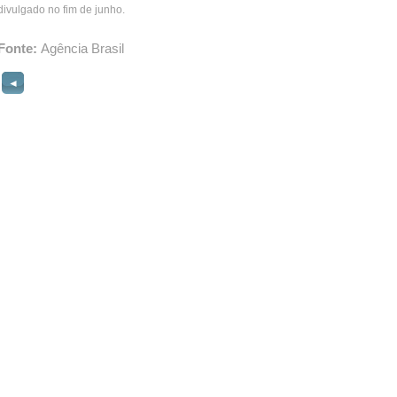
divulgado no fim de junho.
Fonte:
Agência Brasil
◄