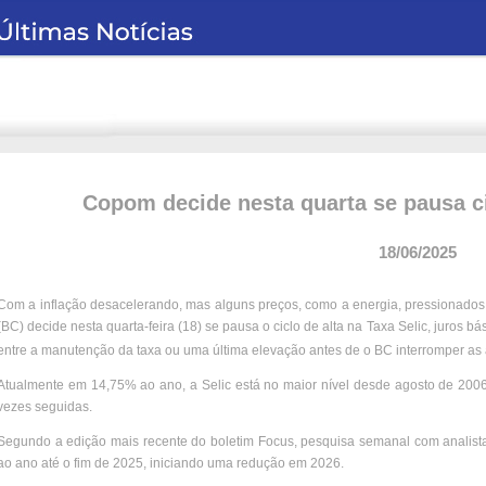
Copom decide nesta quarta se pausa ci
18/06/2025
Com a inflação desacelerando, mas alguns preços, como a energia, pressionados
(BC) decide nesta quarta-feira (18) se pausa o ciclo de alta na Taxa Selic, juros 
entre a manutenção da taxa ou uma última elevação antes de o BC interromper as a
Atualmente em 14,75% ao ano, a Selic está no maior nível desde agosto de 2006
vezes seguidas.
Segundo a edição mais recente do boletim Focus, pesquisa semanal com analist
ao ano até o fim de 2025, iniciando uma redução em 2026.