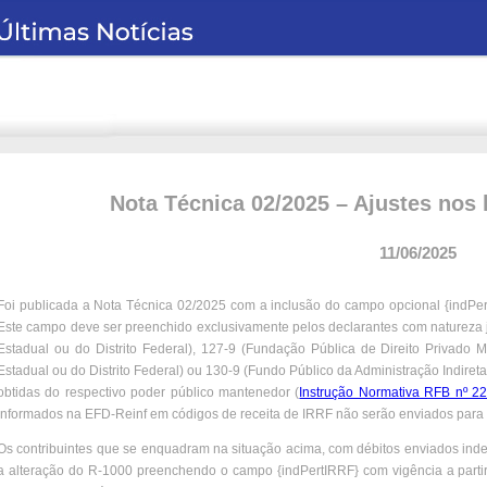
Nota Técnica 02/2025 – Ajustes nos l
11/06/2025
Foi publicada a Nota Técnica 02/2025 com a inclusão do campo opcional {indPert
Este campo deve ser preenchido exclusivamente pelos declarantes com natureza ju
Estadual ou do Distrito Federal), 127-9 (Fundação Pública de Direito Privado M
Estadual ou do Distrito Federal) ou 130-9 (Fundo Público da Administração Indire
obtidas do respectivo poder público mantenedor (
Instrução Normativa RFB nº 2
informados na EFD-Reinf em códigos de receita de IRRF não serão enviados par
Os contribuintes que se enquadram na situação acima, com débitos enviados in
a alteração do R-1000 preenchendo o campo {indPertIRRF} com vigência a partir