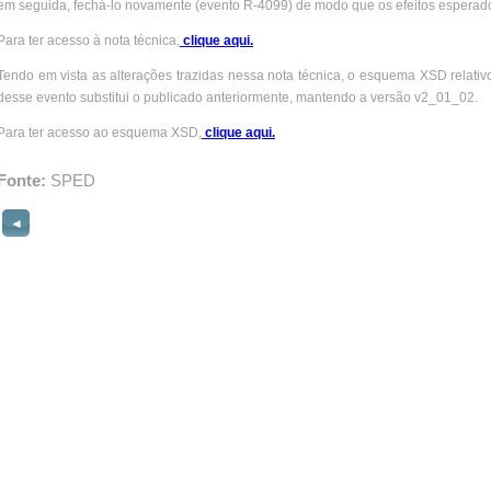
em seguida, fechá-lo novamente (evento R-4099) de modo que os efeitos espera
Para ter acesso à nota técnica,
clique aqui.
Tendo em vista as alterações trazidas nessa nota técnica, o esquema XSD relativ
desse evento substitui o publicado anteriormente, mantendo a versão v2_01_02.
Para ter acesso ao esquema XSD,
clique aqui.
Fonte:
SPED
◄