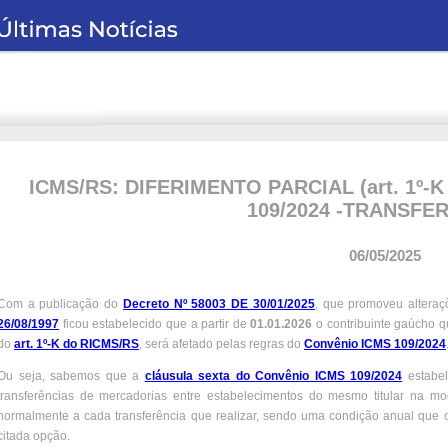
ICMS/RS: DIFERIMENTO PARCIAL (art. 1º-K 
109/2024 -TRANSFE
06/05/2025
Com a publicação do
Decreto Nº 58003 DE 30/01/2025
, que promoveu altera
26/08/1997
ficou estabelecido que a partir de
01.01.2026
o contribuinte gaúcho q
do
art. 1º-K do RICMS/RS
, será afetado pelas regras do
Convênio ICMS 109/2024
Ou seja, sabemos que a
cláusula sexta do
Convênio ICMS 109/2024
estabel
transferências de mercadorias entre estabelecimentos do mesmo titular na mo
normalmente a cada transferência que realizar, sendo uma condição anual que o
citada opção.