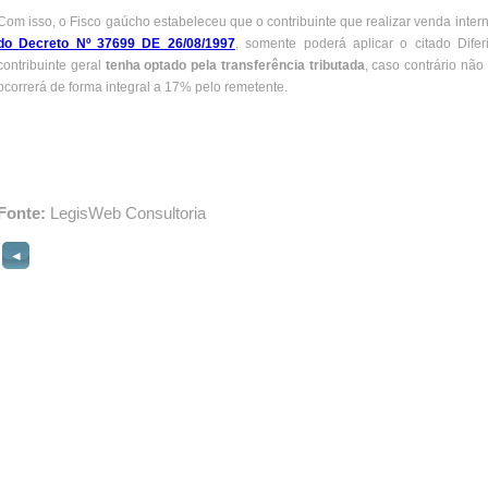
Com isso, o Fisco gaúcho estabeleceu que o contribuinte que realizar venda inter
do
Decreto Nº 37699 DE 26/08/1997
, somente poderá aplicar o citado Dife
contribuinte geral
tenha optado pela transferência tributada
, caso contrário não
ocorrerá de forma integral a 17% pelo remetente.
Fonte:
LegisWeb Consultoria
◄