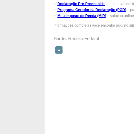
✅
Declaração Pré-Preenchida
– disponível em t
✅
Programa Gerador da Declaração (PGD)
– pa
✅
Meu Imposto de Renda (MIR)
– solução online 
Informações completas você encontra aqui no sit
Fonte:
Receita Federal
◄