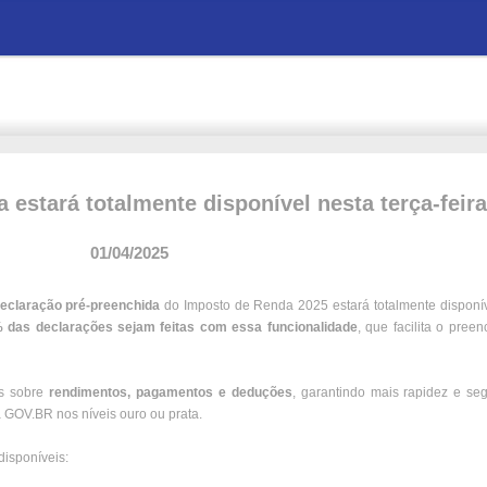
estará totalmente disponível nesta terça-feira 
01/04/2025
a declaração pré-preenchida
do Imposto de Renda 2025 estará totalmente disponív
das declarações sejam feitas com essa funcionalidade
, que facilita o pree
es sobre
rendimentos, pagamentos e deduções
, garantindo mais rapidez e se
a GOV.BR nos níveis ouro ou prata.
disponíveis: