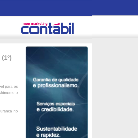
(1º)
el para os
nchimento e
gurança no