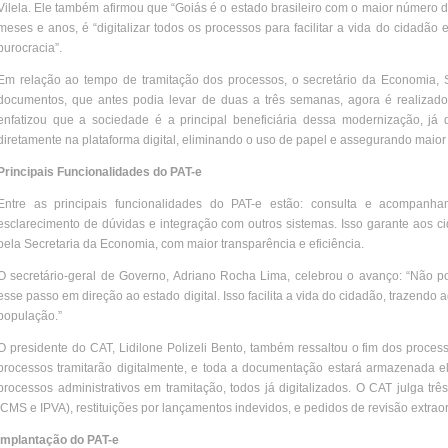
Vilela. Ele também afirmou que “Goiás é o estado brasileiro com o maior número d
meses e anos, é “digitalizar todos os processos para facilitar a vida do cidadã
burocracia”.
Em relação ao tempo de tramitação dos processos, o secretário da Economia, 
documentos, que antes podia levar de duas a três semanas, agora é realizad
enfatizou que a sociedade é a principal beneficiária dessa modernização, já 
diretamente na plataforma digital, eliminando o uso de papel e assegurando maior
Principais Funcionalidades do PAT-e
Entre as principais funcionalidades do PAT-e estão: consulta e acompan
esclarecimento de dúvidas e integração com outros sistemas. Isso garante aos ci
pela Secretaria da Economia, com maior transparência e eficiência.
O secretário-geral de Governo, Adriano Rocha Lima, celebrou o avanço: “Não p
esse passo em direção ao estado digital. Isso facilita a vida do cidadão, trazendo 
população.”
O presidente do CAT, Lidilone Polizeli Bento, também ressaltou o fim dos process
processos tramitarão digitalmente, e toda a documentação estará armazenada e
processos administrativos em tramitação, todos já digitalizados. O CAT julga trê
ICMS e IPVA), restituições por lançamentos indevidos, e pedidos de revisão extraor
Implantação do PAT-e