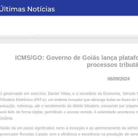
ICMS/GO: Governo de Goiás lança platafo
processos tributá
06/09/2024
O governador em exercício, Daniel Vilela, e o secretário da Economia, Sérvulo 
Tributário Eletrônico (PAT-e), um sistema inovador que abrange todas as fases do tr
autuação, cobrança, até o recebimento do débito tributário, passando por julgam
será feito de forma digital, permitindo o acesso remoto. A solenidade aconteceu 
Goiânia.
“Goiás dá um passo significativo rumo à inovação e ao aprimoramento da admini
governador Ronaldo Caiado com a eficiência e excelência na prestação de servi