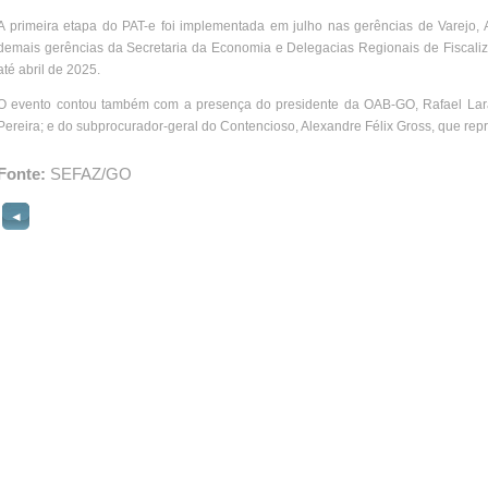
A primeira etapa do PAT-e foi implementada em julho nas gerências de Varejo,
demais gerências da Secretaria da Economia e Delegacias Regionais de Fiscali
até abril de 2025.
O evento contou também com a presença do presidente da OAB-GO, Rafael Lara 
Pereira; e do subprocurador-geral do Contencioso, Alexandre Félix Gross, que rep
Fonte:
SEFAZ/GO
◄