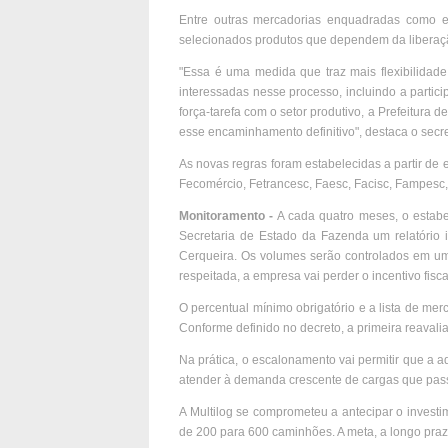
Entre outras mercadorias enquadradas como ex
selecionados produtos que dependem da liberação
"Essa é uma medida que traz mais flexibilidad
interessadas nesse processo, incluindo a parti
força-tarefa com o setor produtivo, a Prefeitur
esse encaminhamento definitivo", destaca o secr
As novas regras foram estabelecidas a partir de e
Fecomércio, Fetrancesc, Faesc, Facisc, Fampesc
Monitoramento -
A cada quatro meses, o estabel
Secretaria de Estado da Fazenda um relatório
Cerqueira. Os volumes serão controlados em um
respeitada, a empresa vai perder o incentivo fis
O percentual mínimo obrigatório e a lista de m
Conforme definido no decreto, a primeira reavali
Na prática, o escalonamento vai permitir que a
atender à demanda crescente de cargas que passar
A Multilog se comprometeu a antecipar o inves
de 200 para 600 caminhões. A meta, a longo prazo