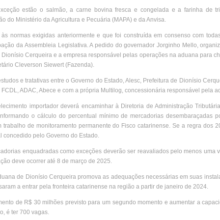
ceção estão o salmão, a carne bovina fresca e congelada e a farinha de tr
 do Ministério da Agricultura e Pecuária (MAPA) e da Anvisa.
e às normas exigidas anteriormente e que foi construída em consenso com todas
cipação da Assembleia Legislativa. A pedido do governador Jorginho Mello, orga
a de Dionísio Cerqueira e a empresa responsável pelas operações na aduana para 
etário Cleverson Siewert (Fazenda).
studos e tratativas entre o Governo do Estado, Alesc, Prefeitura de Dionísio Cerque
, FCDL, ADAC, Abece e com a própria Multilog, concessionária responsável pela a
ecimento importador deverá encaminhar à Diretoria de Administração Tributária
 informando o cálculo do percentual mínimo de mercadorias desembaraçadas po
 trabalho de monitoramento permanente do Fisco catarinense. Se a regra dos 2
cal concedido pelo Governo do Estado.
ercadorias enquadradas como exceções deverão ser reavaliados pelo menos uma v
ação deve ocorrer até 8 de março de 2025.
 aduana de Dionísio Cerqueira promova as adequações necessárias em suas insta
am a entrar pela fronteira catarinense na região a partir de janeiro de 2024.
timento de R$ 30 milhões previsto para um segundo momento e aumentar a capaci
, é ter 700 vagas.