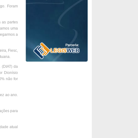
igo. Foram
 as partes
nizamos uma
chegarmos a
ira, Fiesc,
duana.
 (DIAT) da
r Dionísio
0% não for
ez ao ano.
lações para
dade atual