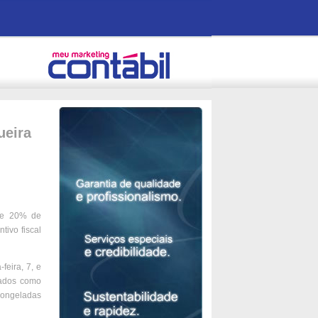
ueira
 de 20% de
ivo fiscal
feira, 7, e
cados como
 congeladas