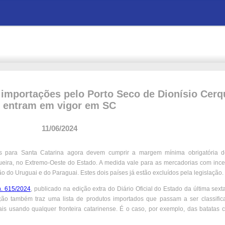
importações pelo Porto Seco de Dionísio Cerq
entram em vigor em SC
11/06/2024
es para Santa Catarina agora devem cumprir a margem mínima obrigatória
ira, no Extremo-Oeste do Estado. A medida vale para as mercadorias com incent
 do Uruguai e do Paraguai. Estes dois países já estão excluídos pela legislação.
n. 615/2024
, publicado na edição extra do Diário Oficial do Estado da última sexta-
ção também traz uma lista de produtos importados que passam a ser classifi
cais usando qualquer fronteira catarinense. É o caso, por exemplo, das batatas